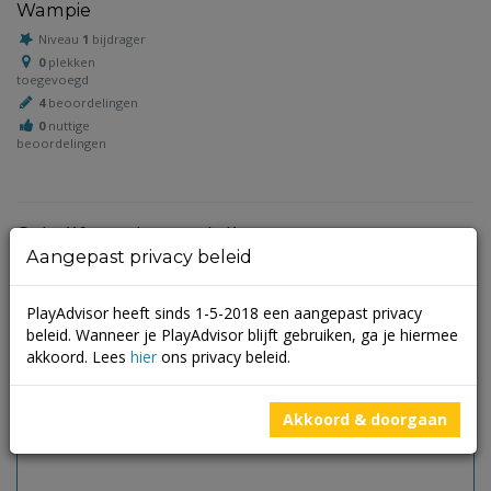
Wampie
Niveau
1
bijdrager
0
plekken
toegevoegd
4
beoordelingen
0
nuttige
beoordelingen
Schrijf een beoordeling
Aangepast privacy beleid
Je e-mailadres wordt niet gepubliceerd.
Vereiste velden zijn
gemarkeerd met
*
PlayAdvisor heeft sinds 1-5-2018 een aangepast privacy
beleid. Wanneer je PlayAdvisor blijft gebruiken, ga je hiermee
akkoord. Lees
hier
ons privacy beleid.
Akkoord & doorgaan