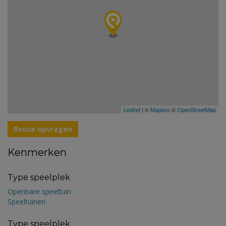
Leaflet
| ©
Mapbox
©
OpenStreetMap
Route opvragen
Kenmerken
Type speelplek
Openbare speeltuin
Speeltuinen
Type speelplek