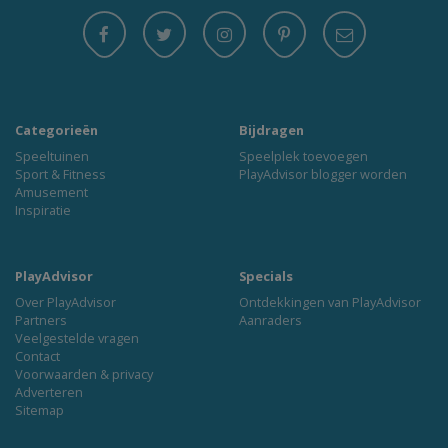
Categorieën
Bijdragen
Speeltuinen
Speelplek toevoegen
Sport & Fitness
PlayAdvisor blogger worden
Amusement
Inspiratie
PlayAdvisor
Specials
Over PlayAdvisor
Ontdekkingen van PlayAdvisor
Partners
Aanraders
Veelgestelde vragen
Contact
Voorwaarden & privacy
Adverteren
Sitemap