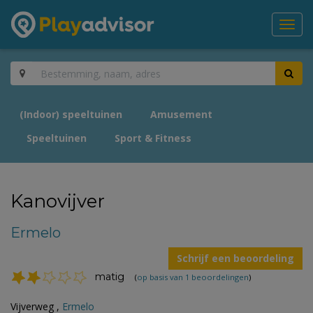
Toggl
navig
(Indoor) speeltuinen
Amusement
Speeltuinen
Sport & Fitness
Kanovijver
Ermelo
Schrijf een beoordeling
matig
(
op basis van 1 beoordelingen
)
Vijverweg ,
Ermelo