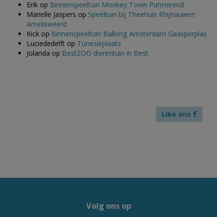
Erik
op
Binnenspeeltuin Monkey Town Purmerend
Marielle Jaspers
op
Speeltuin bij Theehuis Rhijnauwen
Amelisweerd
Kick
op
Binnenspeeltuin Ballorig Amsterdam Gaasperplas
Luciededelft
op
Tunesiëplaats
Jolanda
op
BestZOO dierentuin in Best
Like ons
Volg ons op