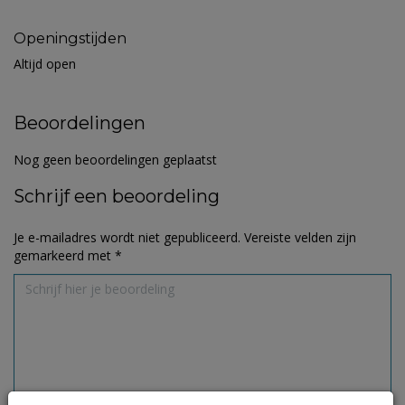
Openingstijden
Altijd open
Beoordelingen
Nog geen beoordelingen geplaatst
Schrijf een beoordeling
Je e-mailadres wordt niet gepubliceerd.
Vereiste velden zijn
gemarkeerd met
*