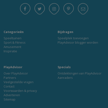
Categorieën
Bijdragen
Speeltuinen
Speelplek toevoegen
Sport & Fitness
PlayAdvisor blogger worden
Amusement
Inspiratie
PlayAdvisor
Specials
Over PlayAdvisor
Ontdekkingen van PlayAdvisor
Partners
Aanraders
Veelgestelde vragen
Contact
Voorwaarden & privacy
Adverteren
Sitemap