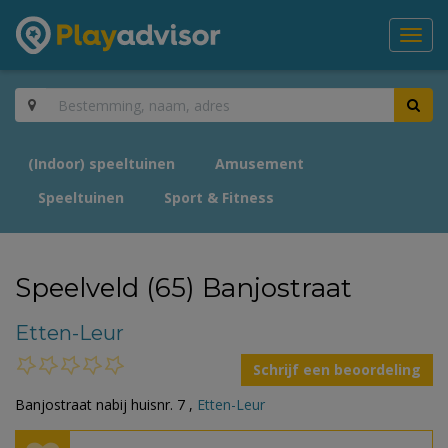
Toggl
navig
(Indoor) speeltuinen
Amusement
Speeltuinen
Sport & Fitness
Speelveld (65) Banjostraat
Etten-Leur
Schrijf een beoordeling
Banjostraat nabij huisnr. 7 ,
Etten-Leur