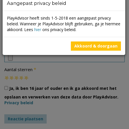
Aangepast privacy beleid
PlayAdvisor heeft sinds 1-5-2018 een aangepast privacy
beleid. Wanneer je PlayAdvisor blijft gebruiken, ga je hiermee
akkoord. Lees
hier
ons privacy beleid.
Foto's
Akkoord & doorgaan
*
Aantal sterren
Ja, ik ben 16 jaar of ouder en ik ga akkoord met het
opslaan en verwerken van deze data door PlayAdvisor.
Privacy beleid