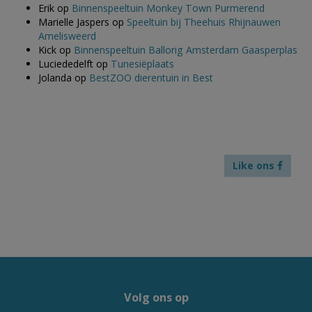
Erik
op
Binnenspeeltuin Monkey Town Purmerend
Marielle Jaspers
op
Speeltuin bij Theehuis Rhijnauwen
Amelisweerd
Kick
op
Binnenspeeltuin Ballorig Amsterdam Gaasperplas
Luciededelft
op
Tunesiëplaats
Jolanda
op
BestZOO dierentuin in Best
Like ons
Volg ons op