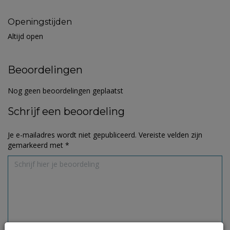
Openingstijden
Altijd open
Beoordelingen
Nog geen beoordelingen geplaatst
Schrijf een beoordeling
Je e-mailadres wordt niet gepubliceerd.
Vereiste velden zijn
gemarkeerd met
*