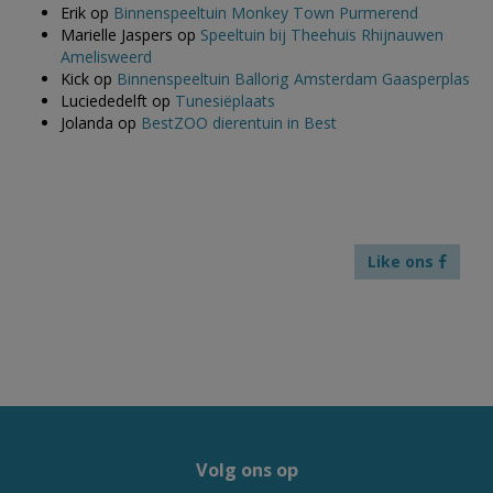
Erik
op
Binnenspeeltuin Monkey Town Purmerend
Marielle Jaspers
op
Speeltuin bij Theehuis Rhijnauwen
Amelisweerd
Kick
op
Binnenspeeltuin Ballorig Amsterdam Gaasperplas
Luciededelft
op
Tunesiëplaats
Jolanda
op
BestZOO dierentuin in Best
Like ons
Volg ons op