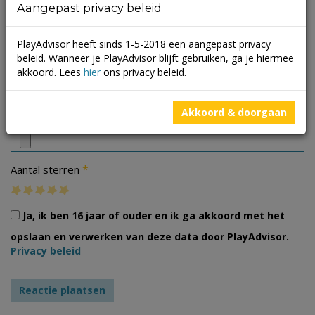
Aangepast privacy beleid
PlayAdvisor heeft sinds 1-5-2018 een aangepast privacy
beleid. Wanneer je PlayAdvisor blijft gebruiken, ga je hiermee
akkoord. Lees
hier
ons privacy beleid.
Foto's
Akkoord & doorgaan
*
Aantal sterren
Ja, ik ben 16 jaar of ouder en ik ga akkoord met het
opslaan en verwerken van deze data door PlayAdvisor.
Privacy beleid