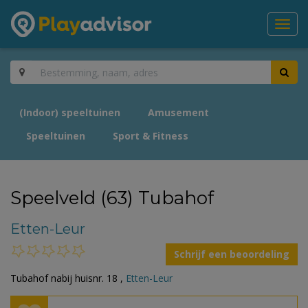
Toggl
navig
(Indoor) speeltuinen
Amusement
Speeltuinen
Sport & Fitness
Speelveld (63) Tubahof
Etten-Leur
Schrijf een beoordeling
Tubahof nabij huisnr. 18 ,
Etten-Leur