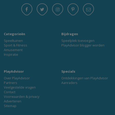
Categorieën
Bijdragen
Speeltuinen
Speelplek toevoegen
Sport & Fitness
PlayAdvisor blogger worden
Amusement
Inspiratie
PlayAdvisor
Specials
Over PlayAdvisor
Ontdekkingen van PlayAdvisor
Partners
Aanraders
Veelgestelde vragen
Contact
Voorwaarden & privacy
Adverteren
Sitemap