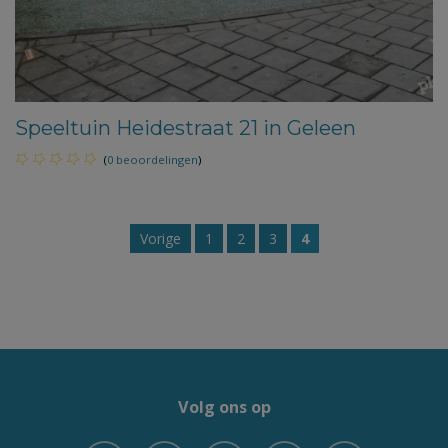
Speeltuin Heidestraat 21 in Geleen
(
0 beoordelingen
)
Vorige
1
2
3
4
Volg ons op