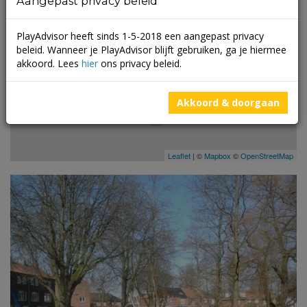
Aangepast privacy beleid
+
-
PlayAdvisor heeft sinds 1-5-2018 een aangepast privacy
beleid. Wanneer je PlayAdvisor blijft gebruiken, ga je hiermee
26
akkoord. Lees
hier
ons privacy beleid.
Akkoord & doorgaan
9
Leaflet
| ©
Mapbox
©
OpenStreetMap