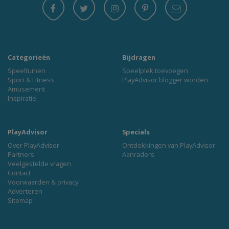
Categorieën
Bijdragen
Speeltuinen
Speelplek toevoegen
Sport & Fitness
PlayAdvisor blogger worden
Amusement
Inspiratie
PlayAdvisor
Specials
Over PlayAdvisor
Ontdekkingen van PlayAdvisor
Partners
Aanraders
Veelgestelde vragen
Contact
Voorwaarden & privacy
Adverteren
Sitemap