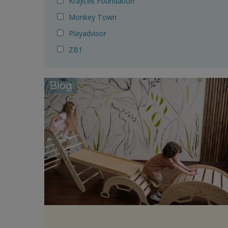
Krajicek Foundation
Monkey Town
Playadvisor
ZB1
Blog