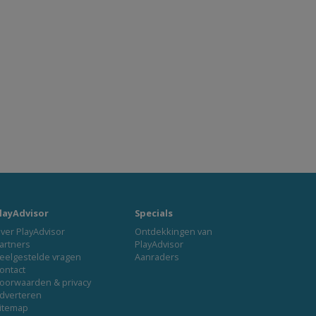
layAdvisor
Specials
ver PlayAdvisor
Ontdekkingen van
artners
PlayAdvisor
eelgestelde vragen
Aanraders
ontact
oorwaarden & privacy
dverteren
itemap