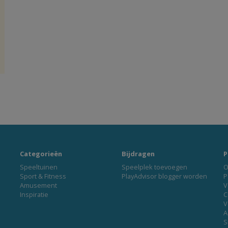
Categorieën
Bijdragen
P
Speeltuinen
Speelplek toevoegen
O
Sport & Fitness
PlayAdvisor blogger worden
P
Amusement
V
Inspiratie
C
V
A
S