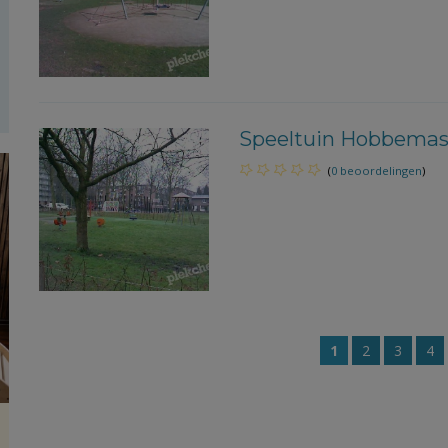
Speeltuin Hobbemast
(
0 beoordelingen
)
1
2
3
4