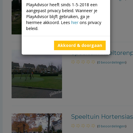
PlayAdvisor heeft sinds 1-5-2018 een
aangepast privacy beleid. Wanneer je
PlayAdvisor blijft gebruiken, ga je
hiermee akkoord. Lees
hier
ons privacy
beleid.
Akkoord & doorgaan
Speeltuin Koeltorenp
(
0 beoordelingen
)
Speeltuin Hortensias
(
0 beoordelingen
)