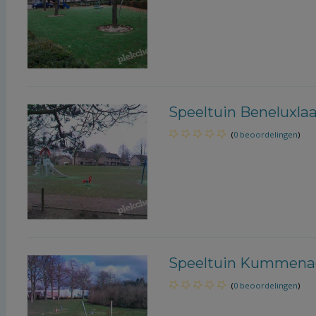
Speeltuin Beneluxlaa
(
0 beoordelingen
)
Speeltuin Kummenae
(
0 beoordelingen
)