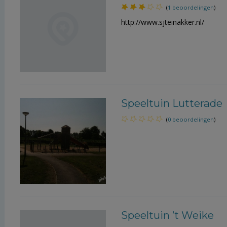
(
1 beoordelingen
)
http://www.sjteinakker.nl/
Speeltuin Lutterade
(
0 beoordelingen
)
Speeltuin ’t Weike