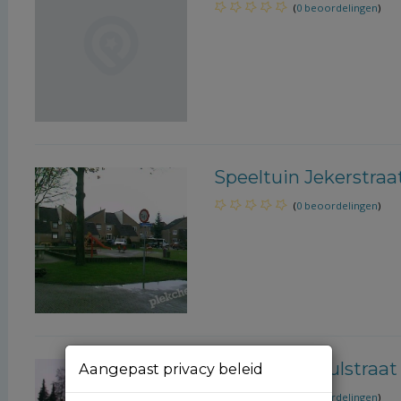
(
0 beoordelingen
)
Speeltuin Jekerstraat
(
0 beoordelingen
)
Speeltuin Geulstraat 
Aangepast privacy beleid
(
0 beoordelingen
)