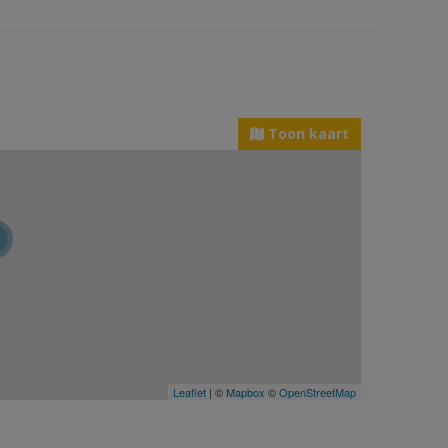
Toon kaart
Leaflet
| ©
Mapbox
©
OpenStreetMap