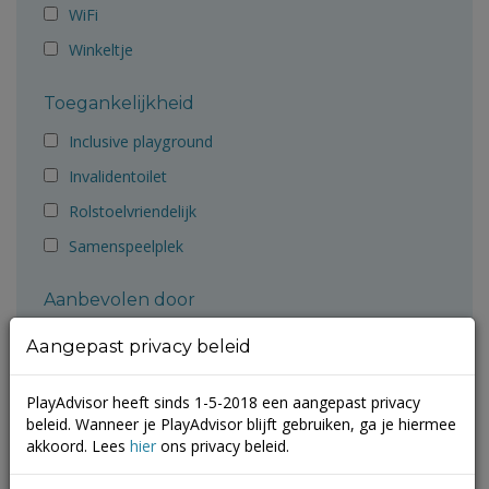
WiFi
Winkeltje
Toegankelijkheid
Inclusive playground
Invalidentoilet
Rolstoelvriendelijk
Samenspeelplek
Aanbevolen door
Ballorig
Aangepast privacy beleid
Cruyff Foundation
PlayAdvisor heeft sinds 1-5-2018 een aangepast privacy
Gemeente Groningen
beleid. Wanneer je PlayAdvisor blijft gebruiken, ga je hiermee
Gemeente Molenlanden
akkoord. Lees
hier
ons privacy beleid.
Gemeente Terneuzen