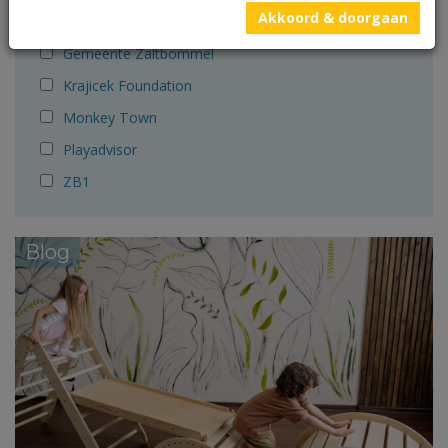
Akkoord & doorgaan
Gemeente Wijdemeren
Gemeente Zaltbommel
Krajicek Foundation
Monkey Town
Playadvisor
ZB1
Blog