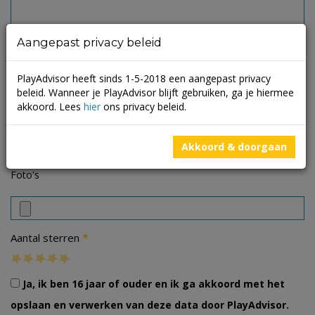
Aangepast privacy beleid
PlayAdvisor heeft sinds 1-5-2018 een aangepast privacy
beleid. Wanneer je PlayAdvisor blijft gebruiken, ga je hiermee
akkoord. Lees
hier
ons privacy beleid.
Akkoord & doorgaan
Foto's
*
Aantal sterren
Ja, ik ben 16 jaar of ouder en ik ga akkoord met het
opslaan en verwerken van deze data door PlayAdvisor.