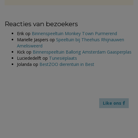
Reacties van bezoekers
Erik
op
Binnenspeeltuin Monkey Town Purmerend
Marielle Jaspers
op
Speeltuin bij Theehuis Rhijnauwen
Amelisweerd
Kick
op
Binnenspeeltuin Ballorig Amsterdam Gaasperplas
Luciededelft
op
Tunesiëplaats
Jolanda
op
BestZOO dierentuin in Best
Like ons