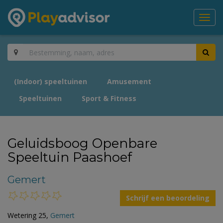
Toggl
navig
(Indoor) speeltuinen
Amusement
Speeltuinen
Sport & Fitness
Geluidsboog Openbare
Speeltuin Paashoef
Gemert
Schrijf een beoordeling
Wetering 25,
Gemert