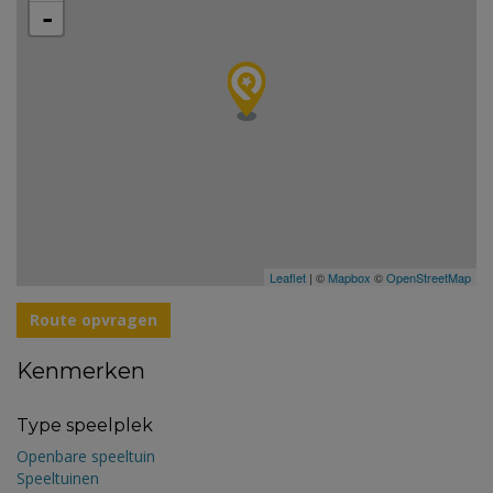
-
Leaflet
| ©
Mapbox
©
OpenStreetMap
Route opvragen
Kenmerken
Type speelplek
Openbare speeltuin
Speeltuinen