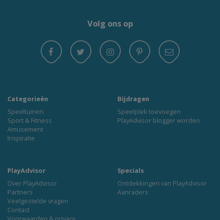
Volg ons op
Categorieën
Bijdragen
Speeltuinen
Speelplek toevoegen
Sport & Fitness
PlayAdvisor blogger worden
Amusement
Inspiratie
PlayAdvisor
Specials
Over PlayAdvisor
Ontdekkingen van PlayAdvisor
Partners
Aanraders
Veelgestelde vragen
Contact
Voorwaarden & privacy