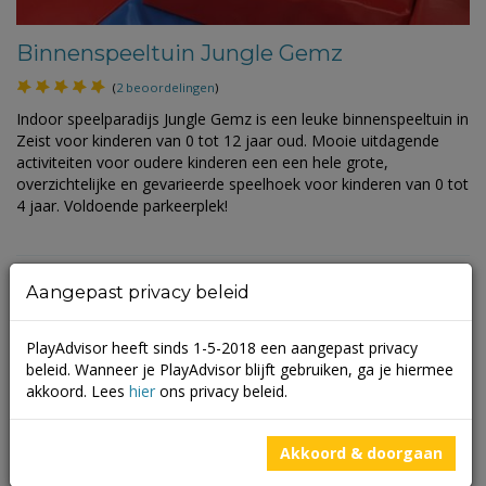
Binnenspeeltuin Jungle Gemz
(
2 beoordelingen
)
Indoor speelparadijs Jungle Gemz is een leuke binnenspeeltuin in
Zeist voor kinderen van 0 tot 12 jaar oud. Mooie uitdagende
activiteiten voor oudere kinderen een een hele grote,
overzichtelijke en gevarieerde speelhoek voor kinderen van 0 tot
4 jaar. Voldoende parkeerplek!
Aangepast privacy beleid
PlayAdvisor heeft sinds 1-5-2018 een aangepast privacy
beleid. Wanneer je PlayAdvisor blijft gebruiken, ga je hiermee
akkoord. Lees
hier
ons privacy beleid.
Akkoord & doorgaan