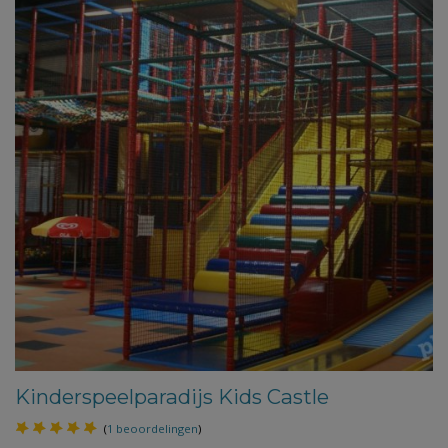
Kinderspeelparadijs Kids Castle
(
1 beoordelingen
)