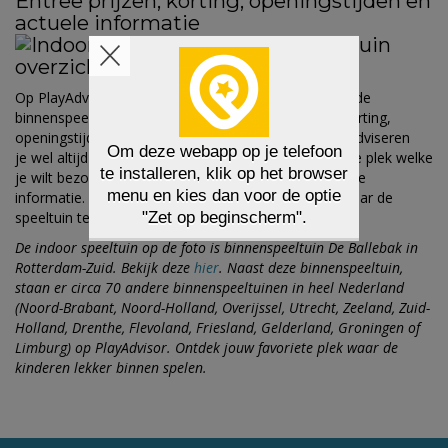
Entree prijzen, korting, openingstijden en
actuele informatie
Op PlayAdvisor staat veel informatie over verschillende
binnenspeeltuinen, zoals entree prijzen, eventuele korting,
openingstijden en de meest actuele informatie. Wij adviseren
je wel altijd even de eigen website van de betreffende plek welke
je wilt bezoeken te controleren voor de meest actuele
informatie. Wij streven ernaar altijd de externe link naar de
speeltuin te vermelden op PlayAdvisor.
De indoor speeltuin op de foto is binnenspeeltuin De Ballebak in
Rotterdam-Zuid. Bekijk deze
hier
. Naast deze binnenspeeltuin,
staan er circa 70 andere binnenspeeltuinen in heel Nederland
(Noord-Brabant, Noord-Holland, Overijssel, Utrecht, Zeeland, Zuid-
Holland, Drenthe, Flevoland, Friesland, Gelderland, Groningen of
Limburg) op PlayAdvisor. Ontdek jouw favoriete plek waar de
kinderen lekker binnen spelen.