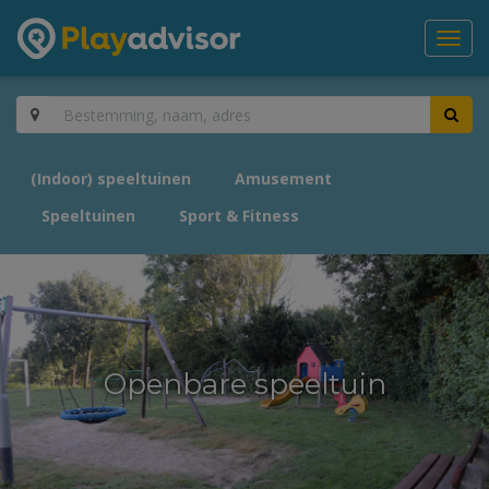
Toggl
navig
(Indoor) speeltuinen
Amusement
Speeltuinen
Sport & Fitness
Openbare speeltuin