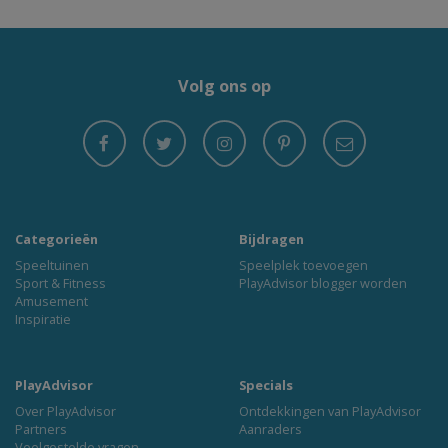
Volg ons op
Categorieën
Bijdragen
Speeltuinen
Speelplek toevoegen
Sport & Fitness
PlayAdvisor blogger worden
Amusement
Inspiratie
PlayAdvisor
Specials
Over PlayAdvisor
Ontdekkingen van PlayAdvisor
Partners
Aanraders
Veelgestelde vragen