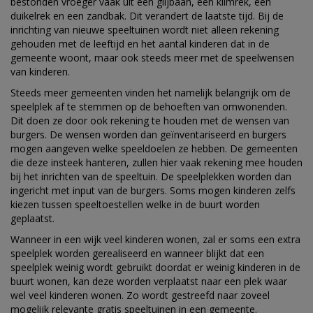
bestonden vroeger vaak uit een glijbaan, een klimrek, een
duikelrek en een zandbak. Dit verandert de laatste tijd. Bij de
inrichting van nieuwe speeltuinen wordt niet alleen rekening
gehouden met de leeftijd en het aantal kinderen dat in de
gemeente woont, maar ook steeds meer met de speelwensen
van kinderen.
Steeds meer gemeenten vinden het namelijk belangrijk om de
speelplek af te stemmen op de behoeften van omwonenden.
Dit doen ze door ook rekening te houden met de wensen van
burgers. De wensen worden dan geïnventariseerd en burgers
mogen aangeven welke speeldoelen ze hebben. De gemeenten
die deze insteek hanteren, zullen hier vaak rekening mee houden
bij het inrichten van de speeltuin. De speelplekken worden dan
ingericht met input van de burgers. Soms mogen kinderen zelfs
kiezen tussen speeltoestellen welke in de buurt worden
geplaatst.
Wanneer in een wijk veel kinderen wonen, zal er soms een extra
speelplek worden gerealiseerd en wanneer blijkt dat een
speelplek weinig wordt gebruikt doordat er weinig kinderen in de
buurt wonen, kan deze worden verplaatst naar een plek waar
wel veel kinderen wonen. Zo wordt gestreefd naar zoveel
mogelijk relevante gratis speeltuinen in een gemeente.