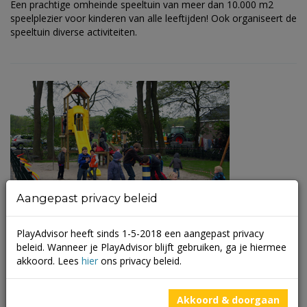
Een prachtige omheinde speeltuin van meer dan 10.000 m2
speelplezier voor kinderen van alle leeftijden! Ook organiseert de
speeltuin diverse activiteiten.
Aangepast privacy beleid
PlayAdvisor heeft sinds 1-5-2018 een aangepast privacy
Speeltuinvereniging De Wielewaal/’t
beleid. Wanneer je PlayAdvisor blijft gebruiken, ga je hiermee
Veldje – Haerkamp 27
akkoord. Lees
hier
ons privacy beleid.
(
2 beoordelingen
)
Akkoord & doorgaan