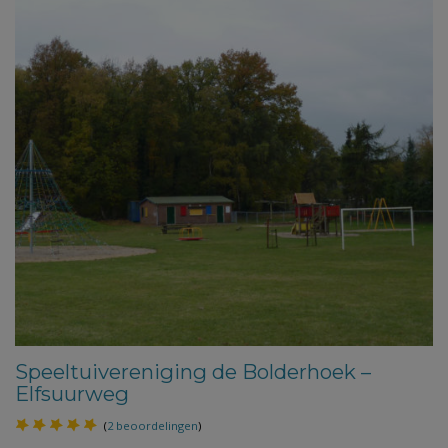
Speeltuivereniging de Bolderhoek –
Elfsuurweg
(
2 beoordelingen
)