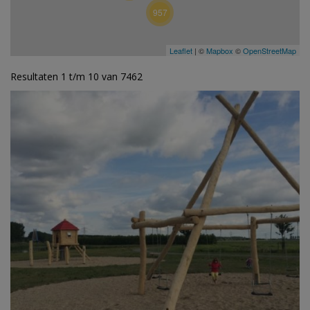
957
Leaflet
| ©
Mapbox
©
OpenStreetMap
Resultaten 1 t/m 10 van 7462