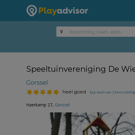
Speeltuinvereniging De Wie
Gorssel
heel goed
(
op basis van 2 beoordelin
Haerkamp 27,
Gorssel