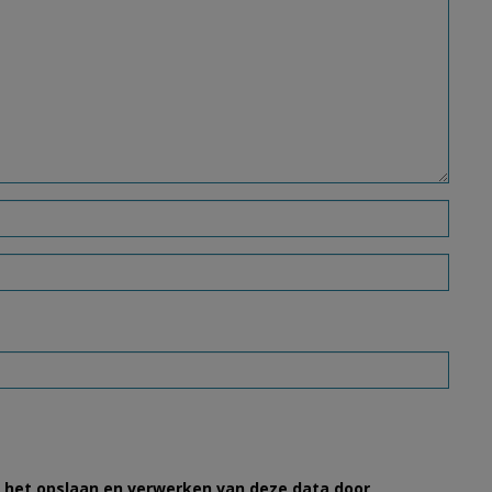
et het opslaan en verwerken van deze data door