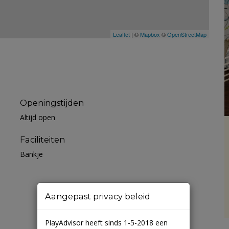
Leaflet
| ©
Mapbox
©
OpenStreetMap
Openingstijden
Altijd open
Faciliteiten
Bankje
Aangepast privacy beleid
PlayAdvisor heeft sinds 1-5-2018 een