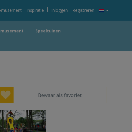
|
Amusement
Inspiratie
Inloggen
Registreren
Amusement
Speeltuinen
Bewaar als favoriet