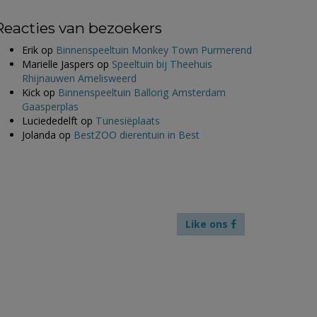
Reacties van bezoekers
Erik
op
Binnenspeeltuin Monkey Town Purmerend
Marielle Jaspers
op
Speeltuin bij Theehuis
Rhijnauwen Amelisweerd
Kick
op
Binnenspeeltuin Ballorig Amsterdam
Gaasperplas
Luciededelft
op
Tunesiëplaats
Jolanda
op
BestZOO dierentuin in Best
Like ons