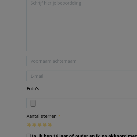
Foto's
*
Aantal sterren
Ja, ik ben 16 jaar of ouder en ik ga akkoord m