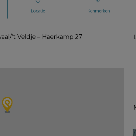
Locatie
Kenmerken
aal/’t Veldje – Haerkamp 27