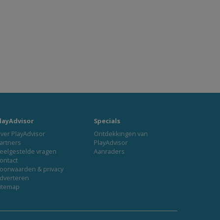
layAdvisor
Specials
ver PlayAdvisor
Ontdekkingen van
artners
PlayAdvisor
eelgestelde vragen
Aanraders
ontact
oorwaarden & privacy
dverteren
itemap