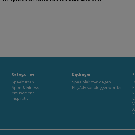
Categorieën
Bijdragen
P
Speeltuinen
Speelplek toevoegen
O
Sport & Fitness
PlayAdvisor blogger worden
P
Amusement
V
Inspiratie
C
V
A
S