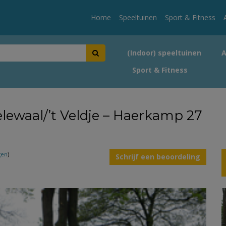
Home
Speeltuinen
Sport & Fitness
(Indoor) speeltuinen
Sport & Fitness
lewaal/’t Veldje – Haerkamp 27
gen
)
Schrijf een beoordeling