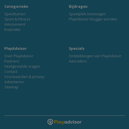
Categorieën
Bijdragen
Speeltuinen
Speelplek toevoegen
Sport & Fitness
PlayAdvisor blogger worden
Amusement
Inspiratie
PlayAdvisor
Specials
Over PlayAdvisor
Ontdekkingen van PlayAdvisor
Partners
Aanraders
Veelgestelde vragen
Contact
Voorwaarden & privacy
Adverteren
Sitemap