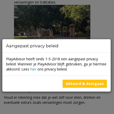
versieringen en traktaties.
Aangepast privacy beleid
PlayAdvisor heeft sinds 1-5-2018 een aangepast privacy
beleid. Wanneer je PlayAdvisor blijft gebruiken, ga je hiermee
Speeltuin Hyacintplein
akkoord. Lees
hier
ons privacy beleid.
Deze speeltuin bevindt zich in het Zandbergkwartier en
heeft diverse speeltoestellen en een zandbak. De toegang
is gratis en je kunt er een leuk feestje vieren voor jonge
Akkoord & doorgaan
kinderen tot circa 6 jaar met je eigen snacks en
versieringen.
Houd er rekening mee dat je wel zelf voor eten, drinken en
eventuele extra’s zoals versieringen moet zorgen.