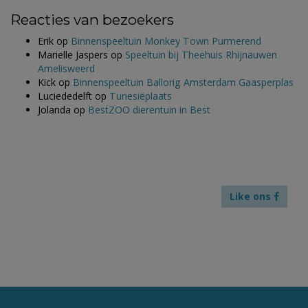
Reacties van bezoekers
Erik
op
Binnenspeeltuin Monkey Town Purmerend
Marielle Jaspers
op
Speeltuin bij Theehuis Rhijnauwen
Amelisweerd
Kick
op
Binnenspeeltuin Ballorig Amsterdam Gaasperplas
Luciededelft
op
Tunesiëplaats
Jolanda
op
BestZOO dierentuin in Best
Like ons