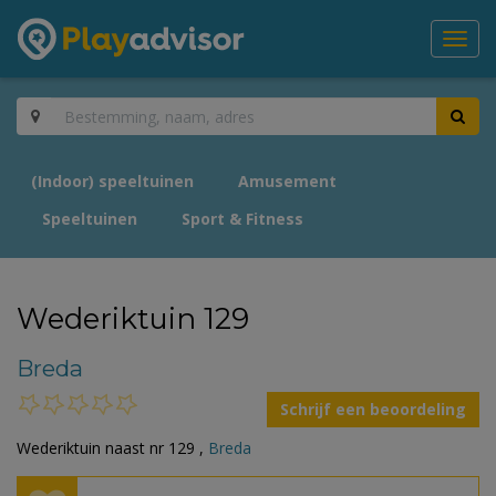
Toggl
navig
(Indoor) speeltuinen
Amusement
Speeltuinen
Sport & Fitness
Wederiktuin 129
Breda
Schrijf een beoordeling
Wederiktuin naast nr 129 ,
Breda