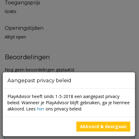
Toegangsprijs
Gratis
Openingstijden
Altijd open
Beoordelingen
Nog geen beoordelingen geplaatst
Aangepast privacy beleid
Schrijf een beoordeling
PlayAdvisor heeft sinds 1-5-2018 een aangepast privacy
Je e-mailadres wordt niet gepubliceerd.
Vereiste velden zijn
beleid. Wanneer je PlayAdvisor blijft gebruiken, ga je hiermee
gemarkeerd met
*
akkoord. Lees
hier
ons privacy beleid.
Akkoord & doorgaan