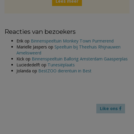
Lees meer
Reacties van bezoekers
Erik
op
Binnenspeeltuin Monkey Town Purmerend
Marielle Jaspers
op
Speeltuin bij Theehuis Rhijnauwen
Amelisweerd
Kick
op
Binnenspeeltuin Ballorig Amsterdam Gaasperplas
Luciededelft
op
Tunesiëplaats
Jolanda
op
BestZOO dierentuin in Best
Like ons