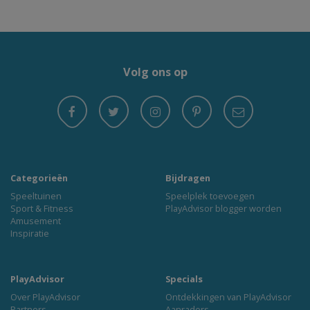
Volg ons op
Categorieën
Bijdragen
Speeltuinen
Speelplek toevoegen
Sport & Fitness
PlayAdvisor blogger worden
Amusement
Inspiratie
PlayAdvisor
Specials
Over PlayAdvisor
Ontdekkingen van PlayAdvisor
Partners
Aanraders