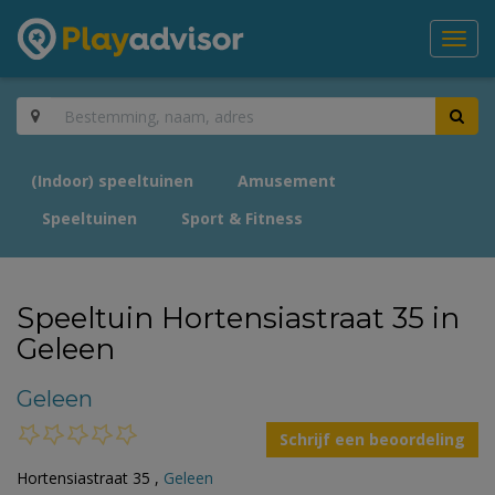
Toggl
navig
(Indoor) speeltuinen
Amusement
Speeltuinen
Sport & Fitness
Speeltuin Hortensiastraat 35 in
Geleen
Geleen
Schrijf een beoordeling
Hortensiastraat 35 ,
Geleen