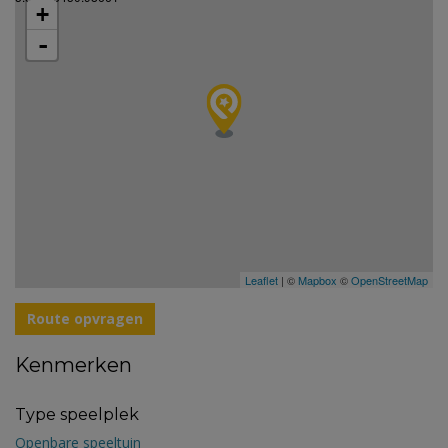
+
-
Leaflet
| ©
Mapbox
©
OpenStreetMap
Route opvragen
Kenmerken
Type speelplek
Openbare speeltuin