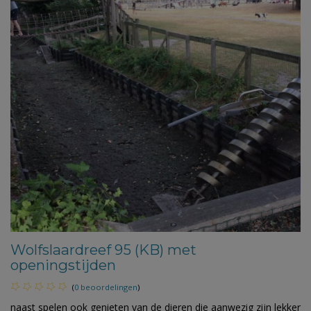
Wolfslaardreef 95 (KB) met
openingstijden
(
0 beoordelingen
)
naast spelen ook genieten van de dieren die aanwezig zijn lekker