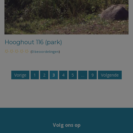
Hooghout 116 (park)
(
0 beoordelingen
)
Vorige
1
2
3
4
5
…
9
Volgende
Volg ons op