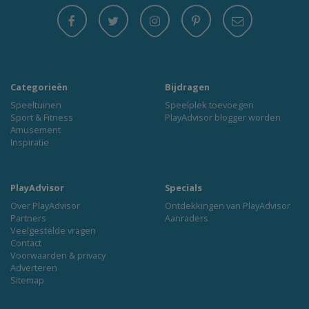
Categorieën
Bijdragen
Speeltuinen
Speelplek toevoegen
Sport & Fitness
PlayAdvisor blogger worden
Amusement
Inspiratie
PlayAdvisor
Specials
Over PlayAdvisor
Ontdekkingen van PlayAdvisor
Partners
Aanraders
Veelgestelde vragen
Contact
Voorwaarden & privacy
Adverteren
Sitemap