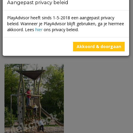
Aangepast privacy beleid
(
1 beoordelingen
)
Ken jij Kids Wonderland al? Kids Wonderland is een mooi
PlayAdvisor heeft sinds 1-5-2018 een aangepast privacy
overdekt avonturenpark met een grote binnenspeeltuin (indoor
beleid. Wanneer je PlayAdvisor blijft gebruiken, ga je hiermee
speelhal) en nu ook een buiten speeltuin (sinds zomer 2016)
akkoord. Lees
hier
ons privacy beleid.
voor kinderen tot en met twaalf jaar. Ouders kunnen bij dit park
heerlijk met de kinderen meespelen. Er zijn bijzondere werelden
in het park waar kinderen eindeloos kunnen […]
Akkoord & doorgaan