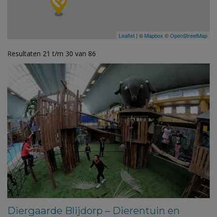
Leaflet
| ©
Mapbox
©
OpenStreetMap
Resultaten 21 t/m 30 van 86
Diergaarde Blijdorp – Dierentuin en