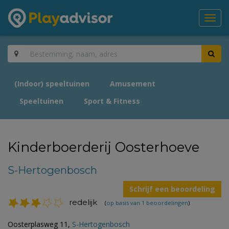
Toggl
navig
(Indoor) speeltuinen
Amusement
Speeltuinen
Sport & Fitness
Kinderboerderij Oosterhoeve
S-Hertogenbosch
Schrijf een beoordeling
redelijk
(
op basis van 1 beoordelingen
)
Oosterplasweg 11,
S-Hertogenbosch