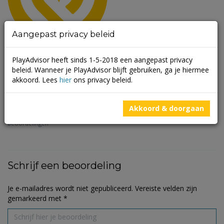
Aangepast privacy beleid
Monique
PlayAdvisor heeft sinds 1-5-2018 een aangepast privacy
Methorst
beleid. Wanneer je PlayAdvisor blijft gebruiken, ga je hiermee
Niveau
1
bijdrager
akkoord. Lees
hier
ons privacy beleid.
3332
plekken
toegevoegd
19
beoordelingen
Akkoord & doorgaan
16
nuttige
beoordelingen
Schrijf een beoordeling
Je e-mailadres wordt niet gepubliceerd.
Vereiste velden zijn
gemarkeerd met
*