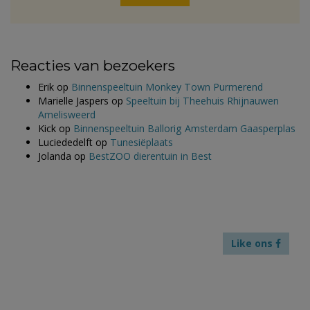
Reacties van bezoekers
Erik
op
Binnenspeeltuin Monkey Town Purmerend
Marielle Jaspers
op
Speeltuin bij Theehuis Rhijnauwen
Amelisweerd
Kick
op
Binnenspeeltuin Ballorig Amsterdam Gaasperplas
Luciededelft
op
Tunesiëplaats
Jolanda
op
BestZOO dierentuin in Best
Like ons