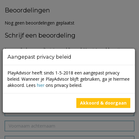
Beoordelingen
Nog geen beoordelingen geplaatst
Schrijf een beoordeling
Je e-mailadres wordt niet gepubliceerd.
Vereiste velden zijn
gemarkeerd met
*
Aangepast privacy beleid
PlayAdvisor heeft sinds 1-5-2018 een aangepast privacy
beleid. Wanneer je PlayAdvisor blijft gebruiken, ga je hiermee
akkoord. Lees
hier
ons privacy beleid.
Akkoord & doorgaan