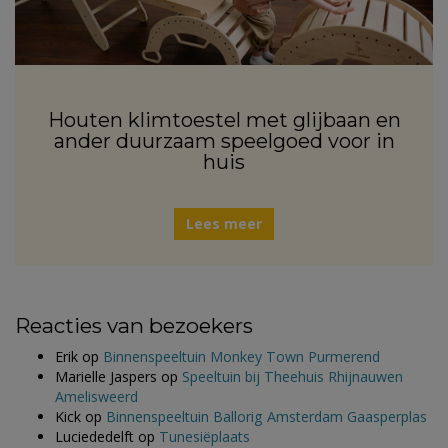
Houten klimtoestel met glijbaan en
ander duurzaam speelgoed voor in
huis
Lees meer
Reacties van bezoekers
Erik
op
Binnenspeeltuin Monkey Town Purmerend
Marielle Jaspers
op
Speeltuin bij Theehuis Rhijnauwen
Amelisweerd
Kick
op
Binnenspeeltuin Ballorig Amsterdam Gaasperplas
Luciededelft
op
Tunesiëplaats