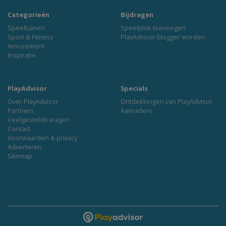
Categorieën
Bijdragen
Speeltuinen
Speelplek toevoegen
Sport & Fitness
PlayAdvisor blogger worden
Amusement
Inspiratie
PlayAdvisor
Specials
Over PlayAdvisor
Ontdekkingen van PlayAdvisor
Partners
Aanraders
Veelgestelde vragen
Contact
Voorwaarden & privacy
Adverteren
Sitemap