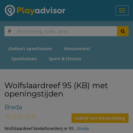
Toggl
navig
(Indoor) speeltuinen
Amusement
Speeltuinen
Sport & Fitness
Wolfslaardreef 95 (KB) met
openingstijden
Breda
Schrijf een beoordeling
Wolfslaardreef kinderboerderij nr 95 ,
Breda