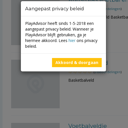
Aangepast privacy beleid
(
0 beoordelingen
)
Kunstgras Voetbalveld Basketba
PlayAdvisor heeft sinds 1-5-2018 een
aangepast privacy beleid. Wanneer je
PlayAdvisor blijft gebruiken, ga je
hiermee akkoord. Lees
hier
ons privacy
beleid.
basketbalveld
Akkoord & doorgaan
(
0 beoordelingen
)
Basketbalveld
Voetbalveldje