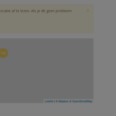
×
catie af te lezen. Als je dit geen probleem
752
Leaflet
| ©
Mapbox
©
OpenStreetMap