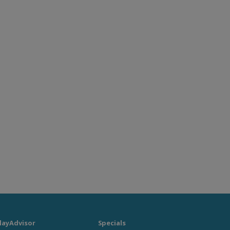
layAdvisor
Specials