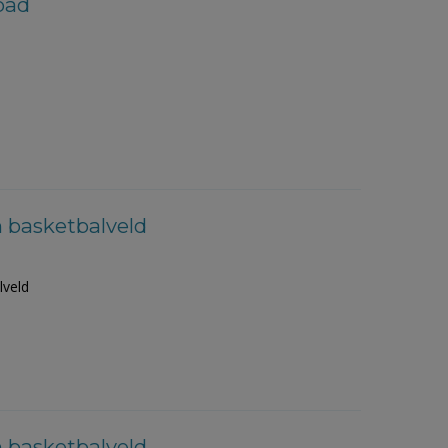
pad
n basketbalveld
lveld
n basketbalveld