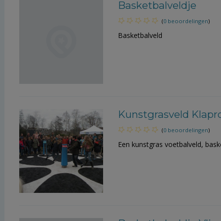
Basketbalveldje
(
0 beoordelingen
)
Basketbalveld
Kunstgrasveld Klapr
(
0 beoordelingen
)
Een kunstgras voetbalveld, bask