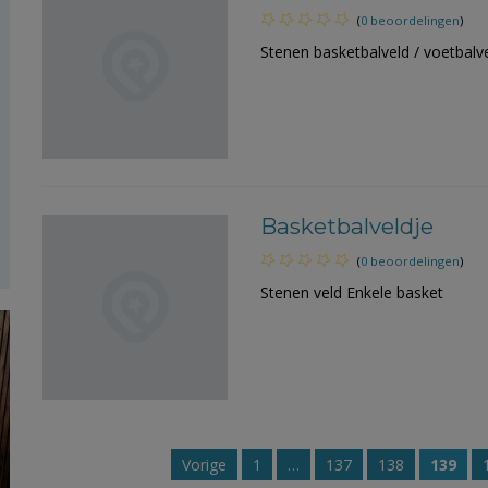
(
0 beoordelingen
)
Stenen basketbalveld / voetbalv
Basketbalveldje
(
0 beoordelingen
)
Stenen veld Enkele basket
Vorige
1
…
137
138
139