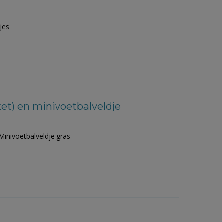
jes
ket) en minivoetbalveldje
Minivoetbalveldje gras