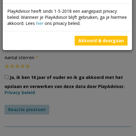
PlayAdvisor heeft sinds 1-5-2018 een aangepast privacy
beleid. Wanneer je PlayAdvisor blijft gebruiken, ga je hiermee
akkoord. Lees
hier
ons privacy beleid.
Foto's
Akkoord & doorgaan
*
Aantal sterren
Ja, ik ben 16 jaar of ouder en ik ga akkoord met het
opslaan en verwerken van deze data door PlayAdvisor.
Privacy beleid