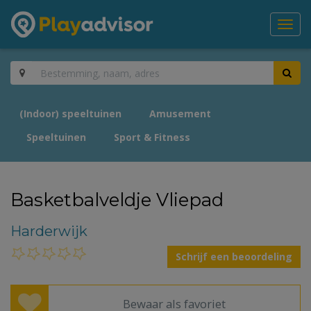
Toggl
navig
(Indoor) speeltuinen
Amusement
Speeltuinen
Sport & Fitness
Basketbalveldje Vliepad
Harderwijk
Schrijf een beoordeling
Bewaar als favoriet