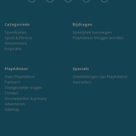
Categorieën
Bijdragen
Speeltuinen
Speelplek toevoegen
Sport & Fitness
PlayAdvisor blogger worden
Amusement
Inspiratie
PlayAdvisor
Specials
Over PlayAdvisor
Ontdekkingen van PlayAdvisor
Partners
Aanraders
Veelgestelde vragen
Contact
Voorwaarden & privacy
Adverteren
Sitemap