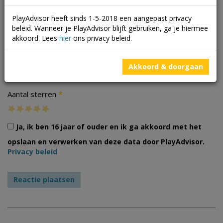
PlayAdvisor heeft sinds 1-5-2018 een aangepast privacy
beleid. Wanneer je PlayAdvisor blijft gebruiken, ga je hiermee
akkoord. Lees
hier
ons privacy beleid.
Foto's
Akkoord & doorgaan
*
Aantal sterren
Ja, ik ben 16 jaar of ouder en ik ga akkoord met het
opslaan en verwerken van deze data door PlayAdvisor.
Privacy beleid