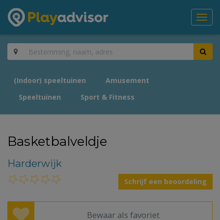
Toggl
navig
(Indoor) speeltuinen
Amusement
Speeltuinen
Sport & Fitness
Basketbalveldje
Harderwijk
Schrijf een beoordeling
Bewaar als favoriet