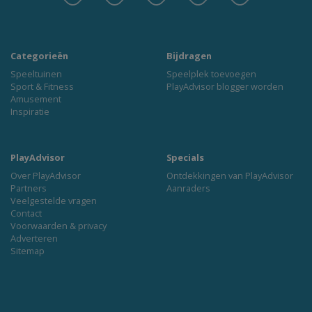
Categorieën
Bijdragen
Speeltuinen
Speelplek toevoegen
Sport & Fitness
PlayAdvisor blogger worden
Amusement
Inspiratie
PlayAdvisor
Specials
Over PlayAdvisor
Ontdekkingen van PlayAdvisor
Partners
Aanraders
Veelgestelde vragen
Contact
Voorwaarden & privacy
Adverteren
Sitemap