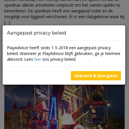
speeltuin allerlei activiteiten ontplooit om het samen spelen te
bevorderen. De speeltuin heeft een aangepast toilet en de
mogelijk voor liggend verschonen. Er is een clubgebouw waar bij
[…]
Aangepast privacy beleid
PlayAdvisor heeft sinds 1-5-2018 een aangepast privacy
beleid. Wanneer je PlayAdvisor blijft gebruiken, ga je hiermee
akkoord. Lees
hier
ons privacy beleid.
Akkoord & doorgaan