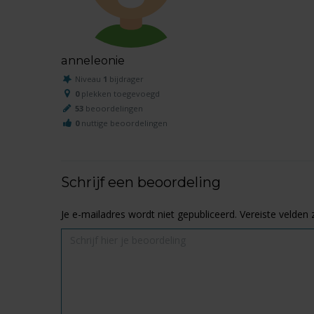
anneleonie
Niveau
1
bijdrager
0
plekken toegevoegd
53
beoordelingen
0
nuttige beoordelingen
Schrijf een beoordeling
Je e-mailadres wordt niet gepubliceerd.
Vereiste velden