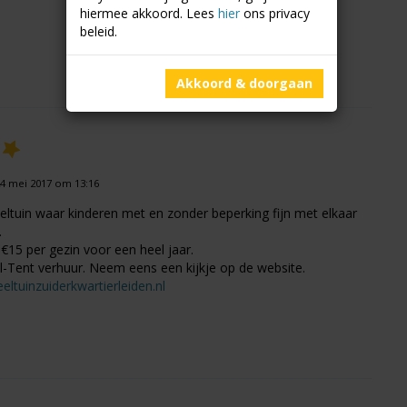
hiermee akkoord. Lees
hier
ons privacy
beleid.
Akkoord & doorgaan
4 mei 2017 om 13:16
eltuin waar kinderen met en zonder beperking fijn met elkaar
.
15 per gezin voor een heel jaar.
l-Tent verhuur. Neem eens een kijkje op de website.
eltuinzuiderkwartierleiden.nl