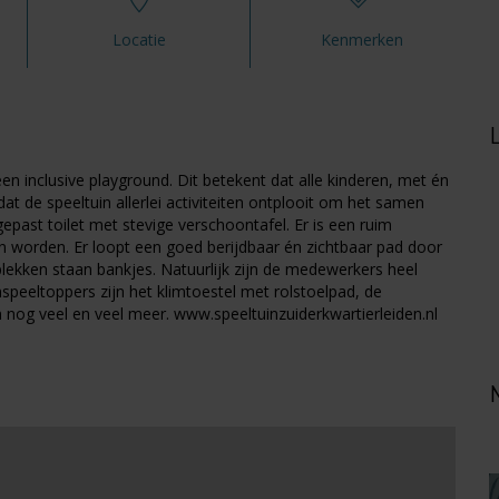
Locatie
Kenmerken
en inclusive playground. Dit betekent dat alle kinderen, met én
at de speeltuin allerlei activiteiten ontplooit om het samen
past toilet met stevige verschoontafel. Er is een ruim
n worden. Er loopt een goed berijdbaar én zichtbaar pad door
e plekken staan bankjes. Natuurlijk zijn de medewerkers heel
speeltoppers zijn het klimtoestel met rolstoelpad, de
 nog veel en veel meer. www.speeltuinzuiderkwartierleiden.nl