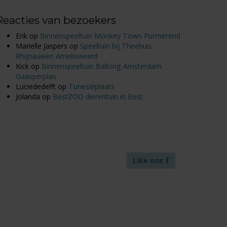
Reacties van bezoekers
Erik
op
Binnenspeeltuin Monkey Town Purmerend
Marielle Jaspers
op
Speeltuin bij Theehuis
Rhijnauwen Amelisweerd
Kick
op
Binnenspeeltuin Ballorig Amsterdam
Gaasperplas
Luciededelft
op
Tunesiëplaats
Jolanda
op
BestZOO dierentuin in Best
Like ons