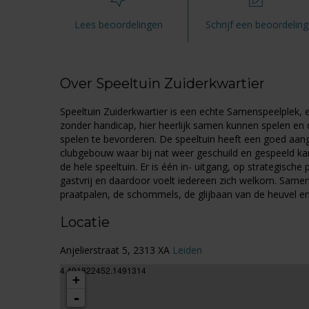
Lees beoordelingen
Schrijf een beoordeling
Over Speeltuin Zuiderkwartier
Speeltuin Zuiderkwartier is een echte Samenspeelplek, e
zonder handicap, hier heerlijk samen kunnen spelen en d
spelen te bevorderen. De speeltuin heeft een goed aange
clubgebouw waar bij nat weer geschuild en gespeeld ka
de hele speeltuin. Er is één in- uitgang, op strategisch
gastvrij en daardoor voelt iedereen zich welkom. Samen
praatpalen, de schommels, de glijbaan van de heuvel en
Locatie
Anjelierstraat 5, 2313 XA
Leiden
4.491822452.1491314
+
-