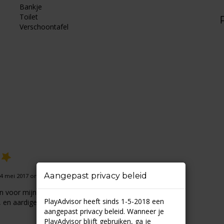
Bankje
Toilet
Verschoontafel
Aangepast privacy beleid
4 mei 2017 om 20:19
n voor mijn kids van 1, 4 en 7 jaar.
PlayAdvisor heeft sinds 1-5-2018 een
s, en aardige medewerkers….
aangepast privacy beleid. Wanneer je
PlayAdvisor blijft gebruiken, ga je