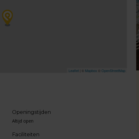
Leaflet
| ©
Mapbox
©
OpenStreetMap
Openingstijden
Altijd open
Faciliteiten