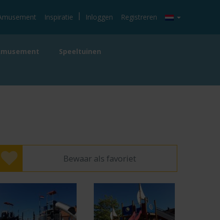
|
Amusement
Inspiratie
Inloggen
Registreren
Amusement
Speeltuinen
Bewaar als favoriet