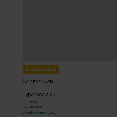
Route opvragen
Kenmerken
Type speelplek
Openbare speeltuin
Speeltuinen
Speeltuinvereniging