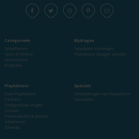
Categorieën
Bijdragen
Speeltuinen
Speelplek toevoegen
Sport & Fitness
PlayAdvisor blogger worden
Amusement
Inspiratie
PlayAdvisor
Specials
Over PlayAdvisor
Ontdekkingen van PlayAdvisor
Partners
Aanraders
Veelgestelde vragen
Contact
Voorwaarden & privacy
Adverteren
Sitemap