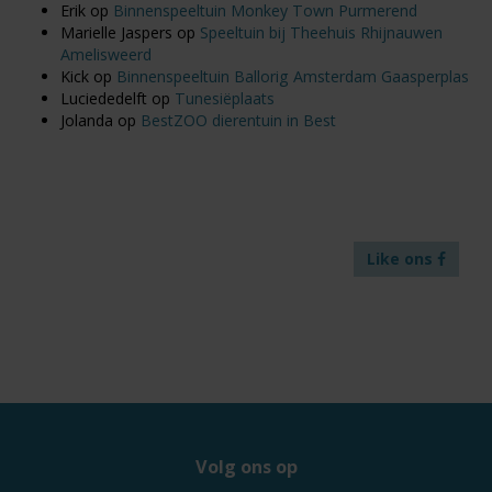
Erik
op
Binnenspeeltuin Monkey Town Purmerend
Marielle Jaspers
op
Speeltuin bij Theehuis Rhijnauwen
Amelisweerd
Kick
op
Binnenspeeltuin Ballorig Amsterdam Gaasperplas
Luciededelft
op
Tunesiëplaats
Jolanda
op
BestZOO dierentuin in Best
Like ons
Volg ons op