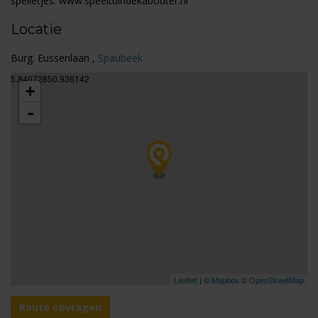
spelletjes. www.speeltuindekabouter.nl
Locatie
Burg. Eussenlaan ,
Spaubeek
5.84072850.936142
+
-
Leaflet
| ©
Mapbox
©
OpenStreetMap
Route opvragen