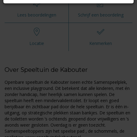
Lees beoordelingen
Schrijf een beoordeling
Locatie
Kenmerken
Over Speeltuin de Kabouter
Openbare speeltuin de Kabouter iseen echte Samenspeelplek,
een inclusive playground. Dit betekent dat alle kinderen, met én
zonder handicap, hier heerlijk samen kunnen spelen. De
speeltuin heeft een mindervalidentoilet. Er loopt een goed
berijdbaar én zichtbaar pad door de hele speeltuin. Er is één in-
uitgang, op strategische plekken staan bankjes. De speeltuin en
de toiletten worden ’s ochtends geopend door vrijwilligers en ’s
avonds weer gesloten. Overdag is er geen toezicht.
Samenspeeltoppers zijn het speelse pad , de schommels, de