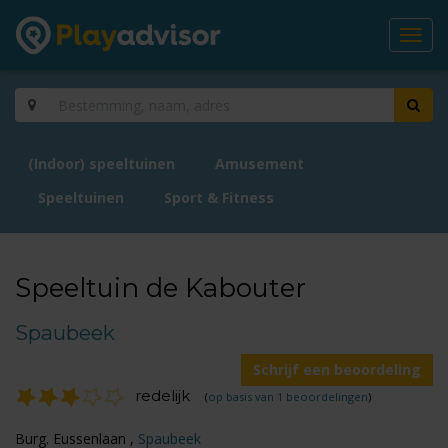
Toggl
navig
(Indoor) speeltuinen
Amusement
Speeltuinen
Sport & Fitness
Speeltuin de Kabouter
Spaubeek
Schrijf een beoordeling
redelijk
(
op basis van 1 beoordelingen
)
Burg. Eussenlaan ,
Spaubeek