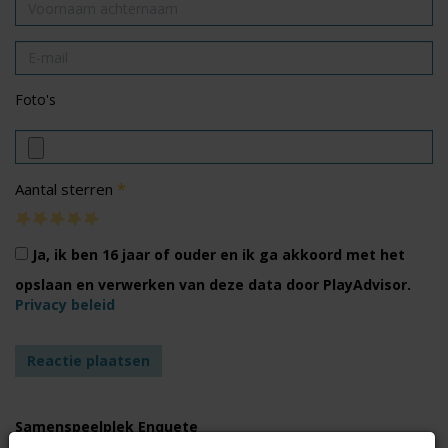
Foto's
*
Aantal sterren
Ja, ik ben 16 jaar of ouder en ik ga akkoord met het
opslaan en verwerken van deze data door PlayAdvisor.
Privacy beleid
Samenspeelplek Enquete