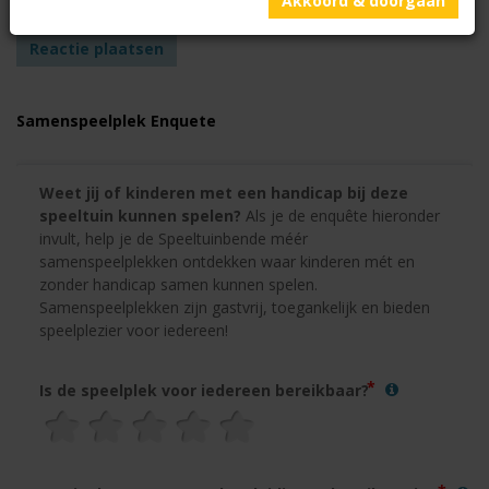
Akkoord & doorgaan
Samenspeelplek Enquete
Weet jij of kinderen met een handicap bij deze 
speeltuin kunnen spelen?
 Als je de enquête hieronder 
invult, help je de Speeltuinbende méér 
samenspeelplekken ontdekken waar kinderen mét en 
zonder handicap samen kunnen spelen. 
Samenspeelplekken zijn gastvrij, toegankelijk en bieden 
speelplezier voor iedereen!
Is de speelplek voor iedereen bereikbaar?