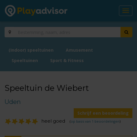
Toggl
navig
(Indoor) speeltuinen
Amusement
Speeltuinen
Sport & Fitness
Speeltuin de Wiebert
Uden
Schrijf een beoordeling
heel goed
(
op basis van 1 beoordelingen
)