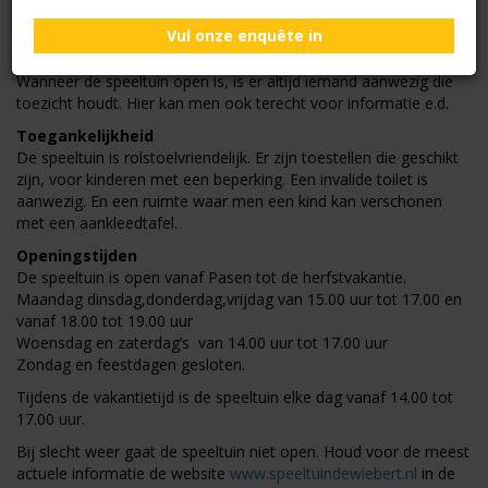
inspecties gehouden in de speeltuin. Eenmaal per jaar wordt de
Vul onze enquête in
speeltuin geïnspecteerd door een externe instantie.
Er is een EHBO-koffer aanwezig voor kleine ongelukjes.
Wanneer de speeltuin open is, is er altijd iemand aanwezig die
toezicht houdt. Hier kan men ook terecht voor informatie e.d.
Toegankelijkheid
De speeltuin is rolstoelvriendelijk. Er zijn toestellen die geschikt
zijn, voor kinderen met een beperking. Een invalide toilet is
aanwezig. En een ruimte waar men een kind kan verschonen
met een aankleedtafel.
Openingstijden
De speeltuin is open vanaf Pasen tot de herfstvakantie.
Maandag dinsdag,donderdag,vrijdag van 15.00 uur tot 17.00 en
vanaf 18.00 tot 19.00 uur
Woensdag en zaterdag’s van 14.00 uur tot 17.00 uur
Zondag en feestdagen gesloten.
Tijdens de vakantietijd is de speeltuin elke dag vanaf 14.00 tot
17.00 uur.
Bij slecht weer gaat de speeltuin niet open. Houd voor de meest
actuele informatie de website
www.speeltuindewiebert.nl
in de