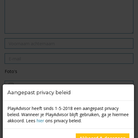
Foto's
Aangepast privacy beleid
*
Aantal sterren
PlayAdvisor heeft sinds 1-5-2018 een aangepast privacy
beleid. Wanneer je PlayAdvisor blijft gebruiken, ga je hiermee
Ja, ik ben 16 jaar of ouder en ik ga akkoord met het
akkoord. Lees
hier
ons privacy beleid.
opslaan en verwerken van deze data door PlayAdvisor.
Privacy beleid