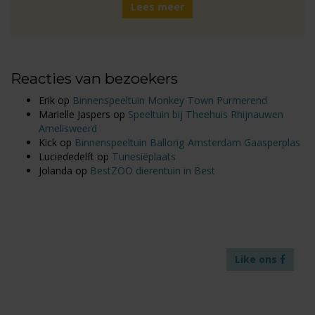
Lees meer
Reacties van bezoekers
Erik
op
Binnenspeeltuin Monkey Town Purmerend
Marielle Jaspers
op
Speeltuin bij Theehuis Rhijnauwen
Amelisweerd
Kick
op
Binnenspeeltuin Ballorig Amsterdam Gaasperplas
Luciededelft
op
Tunesiëplaats
Jolanda
op
BestZOO dierentuin in Best
Like ons