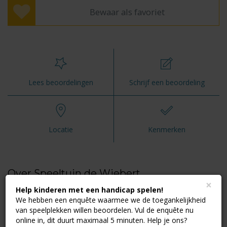
Bewaar als favoriet
Lees beoordelingen
Schrijf een beoordeling
Locatie
Kenmerken
Over Speeltuin de Wiebert
×
Help kinderen met een handicap spelen!
Speeltuin de Wiebert in Uden is vooral gericht op jonge kinderen.
We hebben een enquête waarmee we de toegankelijkheid
Veiligheid staat bij ons voorop. In onze speeltuin treft u alleen
van speelplekken willen beoordelen. Vul de enquête nu
speeltoestellen aan, die voldoen aan de modernste
online in, dit duurt maximaal 5 minuten. Help je ons?
veiligheidseisen. Regelmatig worden door de beheerder