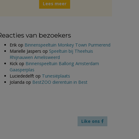
Lees meer
Reacties van bezoekers
Erik
op
Binnenspeeltuin Monkey Town Purmerend
Marielle Jaspers
op
Speeltuin bij Theehuis
Rhijnauwen Amelisweerd
Kick
op
Binnenspeeltuin Ballorig Amsterdam
Gaasperplas
Luciededelft
op
Tunesiëplaats
Jolanda
op
BestZOO dierentuin in Best
Like ons