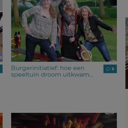
Burgerinitiatief: hoe een
0
speeltuin droom uitkwam…