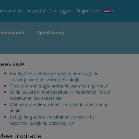
|
Amusement
Inspiratie
Inloggen
Registreren
Amusement
Speeltuinen
Lees ook
Handig! De allerleukste speeltuinen langs de
snelweg route du soleil in Frankrijk
Tips voor een dagje pretpark; wat neem je mee?
8x de leukste binnenspeeltuin in Nederland! Indoor
speeltuinen die anders zijn.
Wat schommelen je leert…, en dat is meer dan je
denkt!
Heb jij de gaafste speeltuinen ter wereld al
bezocht? Bekijk nu onze top 10!
Meer inpiratie