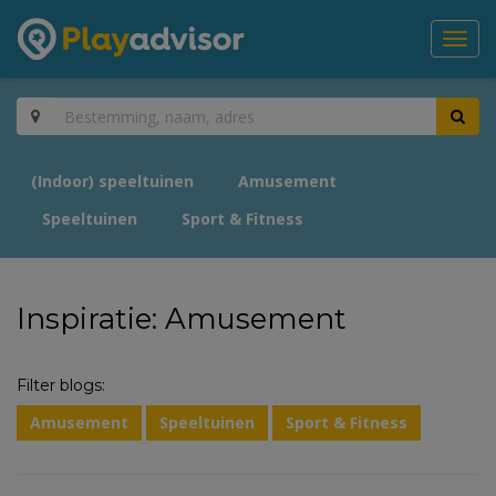
Toggl
navig
(Indoor) speeltuinen
Amusement
Speeltuinen
Sport & Fitness
Inspiratie: Amusement
Filter blogs:
Amusement
Speeltuinen
Sport & Fitness