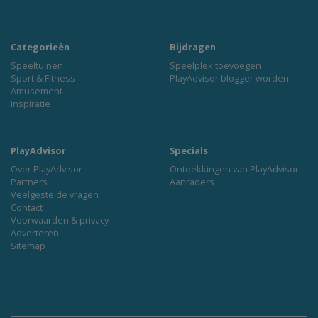
Categorieën
Bijdragen
Speeltuinen
Speelplek toevoegen
Sport & Fitness
PlayAdvisor blogger worden
Amusement
Inspiratie
PlayAdvisor
Specials
Over PlayAdvisor
Ontdekkingen van PlayAdvisor
Partners
Aanraders
Veelgestelde vragen
Contact
Voorwaarden & privacy
Adverteren
Sitemap