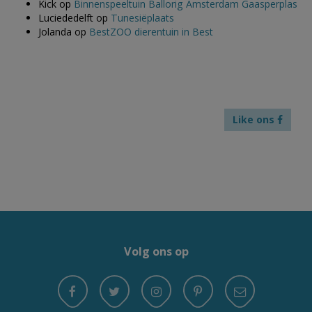
Kick
op
Binnenspeeltuin Ballorig Amsterdam Gaasperplas
Luciededelft
op
Tunesiëplaats
Jolanda
op
BestZOO dierentuin in Best
Like ons
Volg ons op