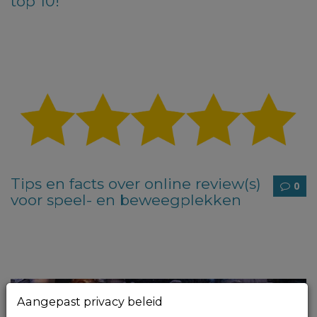
top 10!
Tips en facts over online review(s)
0
voor speel- en beweegplekken
Aangepast privacy beleid