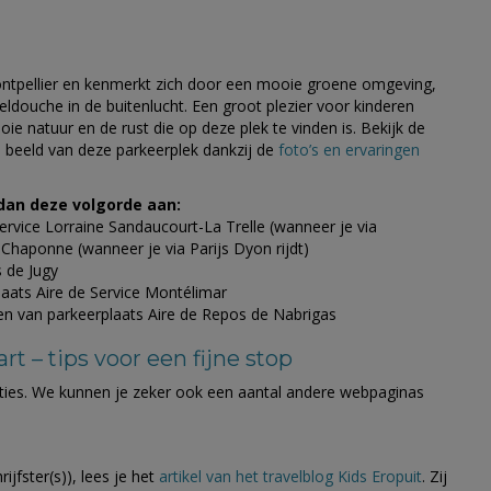
)
ontpellier en kenmerkt zich door een mooie groene omgeving,
veldouche in de buitenlucht. Een groot plezier voor kinderen
oie natuur en de rust die op deze plek te vinden is. Bekijk de
n beeld van deze parkeerplek dankzij de
foto’s en ervaringen
 dan deze volgorde aan:
Service Lorraine Sandaucourt-La Trelle (wanneer je via
 Chaponne (wanneer je via Parijs Dyon rijdt)
s de Jugy
plaats Aire de Service Montélimar
en van parkeerplaats Aire de Repos de Nabrigas
art – tips voor een fijne stop
sties. We kunnen je zeker ook een aantal andere webpaginas
ijfster(s)), lees je het
artikel van het travelblog Kids Eropuit
. Zij