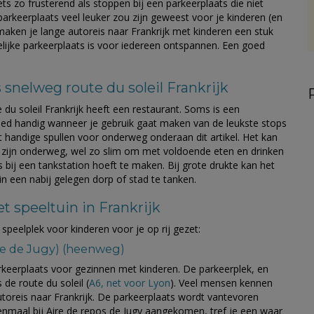
ets zo frusterend als stoppen bij een parkeerplaats die niet
parkeerplaats veel leuker zou zijn geweest voor je kinderen (en
aken je lange autoreis naar Frankrijk met kinderen een stuk
delijke parkeerplaats is voor iedereen ontspannen. Een goed
s snelweg route du soleil Frankrijk
 du soleil Frankrijk heeft een restaurant. Soms is een
eed handig wanneer je gebruik gaat maken van de leukste stops
t handige spullen voor onderweg onderaan dit artikel. Het kan
k zijn onderweg, wel zo slim om met voldoende eten en drinken
 bij een tankstation hoeft te maken. Bij grote drukte kan het
in een nabij gelegen dorp of stad te tanken.
t speeltuin in Frankrijk
speelplek voor kinderen voor je op rij gezet:
ire de Jugy) (heenweg)
parkeerplaats voor gezinnen met kinderen. De parkeerplek, en
 de route du soleil (
A6, net voor Lyon
). Veel mensen kennen
utoreis naar Frankrijk. De parkeerplaats wordt vantevoren
nmaal bij Aire de repos de Jugy aangekomen, tref je een waar