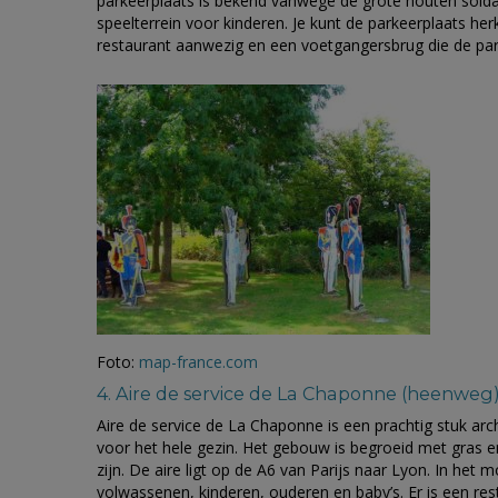
parkeerplaats is bekend vanwege de grote houten solda
speelterrein voor kinderen. Je kunt de parkeerplaats her
restaurant aanwezig en een voetgangersbrug die de par
Foto:
map-france.com
4. Aire de service de La Chaponne (heenweg
Aire de service de La Chaponne is een prachtig stuk arc
voor het hele gezin. Het gebouw is begroeid met gras en 
zijn. De aire ligt op de A6 van Parijs naar Lyon. In het 
volwassenen, kinderen, ouderen en baby’s. Er is een re