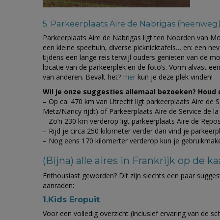
5. Parkeerplaats Aire de Nabrigas (heenweg
Parkeerplaats Aire de Nabrigas ligt ten Noorden van M
een kleine speeltuin, diverse picknicktafels… en: een ne
tijdens een lange reis terwijl ouders genieten van de mo
locatie van de parkeerplek en de foto’s. Vorm alvast ee
van anderen. Bevalt het?
Hier
kun je deze plek vinden!
Wil je onze suggesties allemaal bezoeken? Houd
– Op ca. 470 km van Utrecht ligt parkeerplaats Aire de 
Metz/Nancy rijdt) of Parkeerplaats Aire de Service de la
– Zo’n 230 km verderop ligt parkeerplaats Aire de Repo
– Rijd je circa 250 kilometer verder dan vind je parkeer
– Nog eens 170 kilomerter verderop kun je gebruikmak
(Bijna) alle aires in Frankrijk op de ka
Enthousiast geworden? Dit zijn slechts een paar sugge
aanraden:
1.Kids Eropuit
Voor een volledig overzicht (inclusief ervaring van de schr