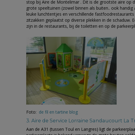
stop bij Aire de Montelimar . Dit is de grootste aire op d
grote speeltuinen (zowel binnen als buiten.. ook handig
leuke lunchtentjes en verschillende fastfoodrestaurant
zitzakken geplaatst op diverse plekken in de schaduw. E
zijn in de restaurants, bij de toiletten en op de parkeer
Foto:
de fil en tartine blog
3. Aire de Service Lorraine Sandaucourt La
Aan de A31 (tussen Toul en Langres) ligt de parkeerplaa