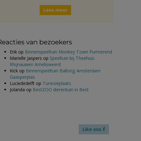
Lees meer
Reacties van bezoekers
Erik
op
Binnenspeeltuin Monkey Town Purmerend
Marielle Jaspers
op
Speeltuin bij Theehuis
Rhijnauwen Amelisweerd
Kick
op
Binnenspeeltuin Ballorig Amsterdam
Gaasperplas
Luciededelft
op
Tunesiëplaats
Jolanda
op
BestZOO dierentuin in Best
Like ons