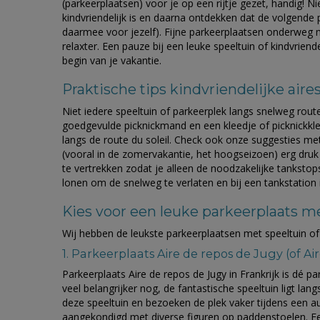
(parkeerplaatsen) voor je op een rijtje gezet, handig! Ni
kindvriendelijk is en daarna ontdekken dat de volgende 
daarmee voor jezelf). Fijne parkeerplaatsen onderweg m
relaxter. Een pauze bij een leuke speeltuin of kindvrien
begin van je vakantie.
Praktische tips kindvriendelijke aire
Niet iedere speeltuin of parkeerplek langs snelweg route
goedgevulde picknickmand en een kleedje of picknickkl
langs de route du soleil. Check ook onze suggesties me
(vooral in de zomervakantie, het hoogseizoen) erg dru
te vertrekken zodat je alleen de noodzakelijke tankstops
lonen om de snelweg te verlaten en bij een tankstation 
Kies voor een leuke parkeerplaats me
Wij hebben de leukste parkeerplaatsen met speeltuin of 
1. Parkeerplaats Aire de repos de Jugy (of A
Parkeerplaats Aire de repos de Jugy in Frankrijk is dé 
veel belangrijker nog, de fantastische speeltuin ligt langs
deze speeltuin en bezoeken de plek vaker tijdens een a
aangekondigd met diverse figuren op paddenstoelen. Ee