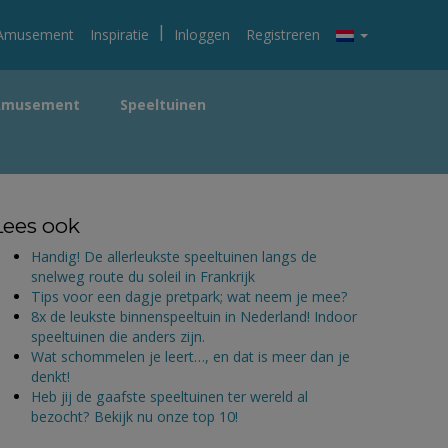
|
Amusement
Inspiratie
Inloggen
Registreren
Amusement
Speeltuinen
Lees ook
Handig! De allerleukste speeltuinen langs de
snelweg route du soleil in Frankrijk
Tips voor een dagje pretpark; wat neem je mee?
8x de leukste binnenspeeltuin in Nederland! Indoor
speeltuinen die anders zijn.
Wat schommelen je leert…, en dat is meer dan je
denkt!
Heb jij de gaafste speeltuinen ter wereld al
bezocht? Bekijk nu onze top 10!