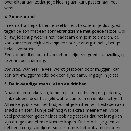
over elkaar aan zodat je je kleding aan kunt passen aan het
weer.
4. Zonnebrand
In een attractiepark ben je veel buiten, bescherm je dus goed
tegen de zon met een zonnebrandcreme met goede factor. Ook
bij twijfelachtig weer is het raadzaam om je in te smeren, de
zon kan verraderlijk sterk zijn en voor je er erg in hebt, ben je
helaas verbrand.
Een zonnebril en pet of zonnehoed zijn een goede aanvulling op
je zonnebescherming.
Bonustip:
wanneer je veel wordt gestoken door muggen, kan
een anti-muggenmiddel ook een fijne aanvulling zijn in je tas.
5. De inwendige mens: eten en drinken
Naast de entreekosten, kunnen je kosten in een pretpark nog
flink oplopen door het geld wat je aan eten en drinken uitgeeft.
Afhankelijk dus van het budget dat je kunt en wilt besteden aan
snacks en eten, kun je zelf nog wat extra’s meenemen. Voor
veel pretparken geldt helaas ook nog steeds dat het lastig kan
zijn om gezond eten te kunnen kopen. Dus mocht je geen zin
hebben in ongezond(ere) snacks, dan is het ook aan te raden