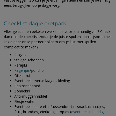
vast te leggen. Zo kun je je ervaringen delen en kun je later nog
eens terugkijken op je dagje weg.
Checklist dagje pretpark
Alles gelezen en bekeken welke tips voor jou handig zijn? Check
dan ook de checklist zodat je de juiste spullen inpakt (soms met
linkje naar onze partner bol.com om je lijst met spullen
compleet te maken):
Rugzak
Stevige schoenen
Paraplu
Regenjas
/
poncho
Dikke trui
Eventueel: diverse laagjes kleding
Pet/zonnehoed
Zonnebril
Anti-muggenmiddel
Flesje water
Eventueel iets te eten/tussendoortje: snacktomaatjes,
fruit, broodjes, eierkoek, dropjes (
eventueel in handige