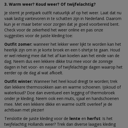
3. Warm weer? Koud weer? Of twijfelachtig?
Je stemt je pretpark outfit natuurlijk af op het weer. Laat dat nu
vaak lastig vantevoren in te schatten zijn in Nederland. Daarom
kun je er maar beter voor zorgen dat je goed voorbereid bent.
Check voor de zekerheid het weer online en pas onze
suggesties voor de juiste kleding toe:
Outfit zomer:
wanneer het lekker weer lijkt te worden kan het
heerlijk zijn om in je korte broek en een t-shirtje te gaan. Houd
er wel rekeing mee dat het af kan koelen aan het einde van de
dag. Neem dus een lekkere dikke trui mee voor de zonnige
dagen in het voor- en najaar of twijfelachtige dagen waarop het
eerder op de dag al wat afkoelt.
Outfit winter:
Wanneer het heel koud dreigt te worden; trek
dan lekkere thermosokken aan en warme schoenen. Ijskoud of
waterkoud? Doe dan eventueel een legging of thermobroek
onder je kleding. Neem ook een muts, sjaal en handschoenen
mee. Met een lekkere dikke en warme outfit overleef je de
achtbaan met plezier!
Tenslotte de juiste kleding voor de
lente
en
herfst
: Is het
twijfelachtig Hollands weer? Trek dan diverse laagjes kleding