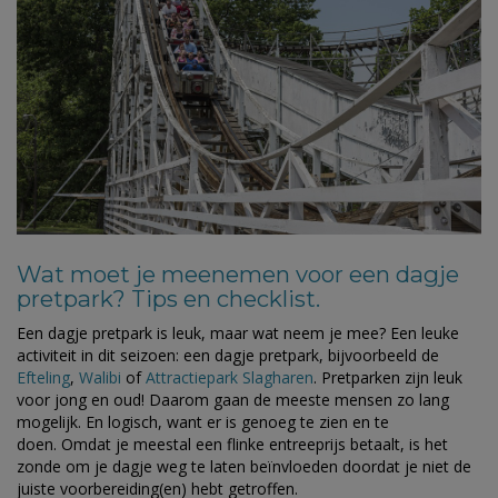
Wat moet je meenemen voor een dagje
pretpark? Tips en checklist.
Een dagje pretpark is leuk, maar wat neem je mee? Een leuke
activiteit in dit seizoen: een dagje pretpark, bijvoorbeeld de
Efteling
,
Walibi
of
Attractiepark Slagharen
. Pretparken zijn leuk
voor jong en oud! Daarom gaan de meeste mensen zo lang
mogelijk. En logisch, want er is genoeg te zien en te
doen. Omdat je meestal een flinke entreeprijs betaalt, is het
zonde om je dagje weg te laten beïnvloeden doordat je niet de
juiste voorbereiding(en) hebt getroffen.