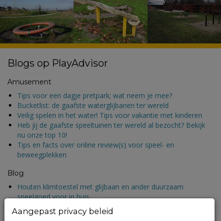
Blogs op PlayAdvisor
Amusement
Tips voor een dagje pretpark; wat neem je mee?
Bucketlist: de gaafste waterglijbanen ter wereld
Veilig spelen in het water! Tips voor vakantie met kinderen
Heb jij de gaafste speeltuinen ter wereld al bezocht? Bekijk
nu onze top 10!
Tips en facts over online review(s) voor speel- en
beweegplekken
Blog
Houten klimtoestel met glijbaan en ander duurzaam
speelgoed voor in huis
Handig! De allerleukste speeltuinen langs de snelweg route
Aangepast privacy beleid
du soleil in Frankrijk