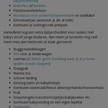
vakjestrommel
)
Waterfles
of
drinkfles
Fototoestel/telefoon
Noodaccu voor je telefoon/powerbank
en laadkabel
Entreekaartjes (wanneer je die al hebt)
Eventueel je kortingscode pretpark
Aanvullend nog een extra lijstje/checklist voor ouders met
baby’s en/of jonge kinderen, dan neem je tenslotte nog veel
meer mee dan hierboven al staat genoemd:
Buggy/wandelwagen
Slot
voor je kinderwagen
Luiertas (
of lekker grote mombag waar je al je losse
spullen in kunt stoppen
)
Draagzak
Warme trui
Schone kleding
Genoeg luiers en babydoekjes
Eventueel voetenzak/fleece dekentje/handschoenen/muts
Fruit
Soepstengels/cracotte/rozijntjes/babykoeken etc
Eventueel babyvoeding en een eigen lepeltje
Drinkbeker