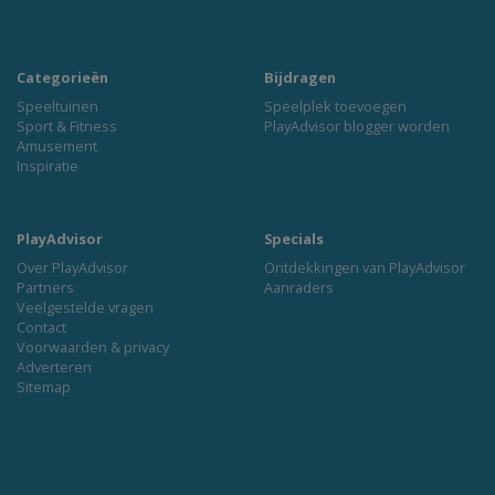
Categorieën
Bijdragen
Speeltuinen
Speelplek toevoegen
Sport & Fitness
PlayAdvisor blogger worden
Amusement
Inspiratie
PlayAdvisor
Specials
Over PlayAdvisor
Ontdekkingen van PlayAdvisor
Partners
Aanraders
Veelgestelde vragen
Contact
Voorwaarden & privacy
Adverteren
Sitemap