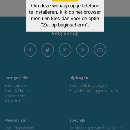
Volg ons op
Categorieën
Bijdragen
Speeltuinen
Speelplek toevoegen
Sport & Fitness
PlayAdvisor blogger worden
Amusement
Inspiratie
PlayAdvisor
Specials
Over PlayAdvisor
Ontdekkingen van PlayAdvisor