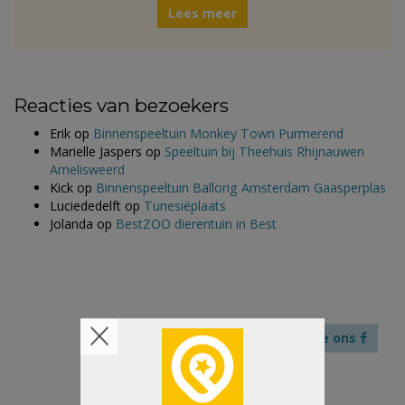
Lees meer
Reacties van bezoekers
Erik
op
Binnenspeeltuin Monkey Town Purmerend
Marielle Jaspers
op
Speeltuin bij Theehuis Rhijnauwen
Amelisweerd
Kick
op
Binnenspeeltuin Ballorig Amsterdam Gaasperplas
Luciededelft
op
Tunesiëplaats
Jolanda
op
BestZOO dierentuin in Best
Like ons