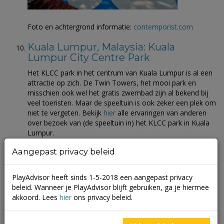
Foto en achtergrond informatie:
contemporist.com
Kuala Lumpur, Malaysia: Kuala
Lumpur City Centre Park
Het KLCC park in het centrum van Kuala Lumpur is al een
attractie op zich. De Twin Towers, het mooi park en
misschien ook wel het gratis zwembad zijn al bekend bij
veel toeristen. Maar de speeltuin is ook zeker een plek om
niet te vergeten. Bekijk
hier
alle ervaringen van anderen
over bezoek van (de speeltuin in) het KLCC park in Kuala
Lumpur.
Aangepast privacy beleid
PlayAdvisor heeft sinds 1-5-2018 een aangepast privacy
beleid. Wanneer je PlayAdvisor blijft gebruiken, ga je hiermee
akkoord. Lees
hier
ons privacy beleid.