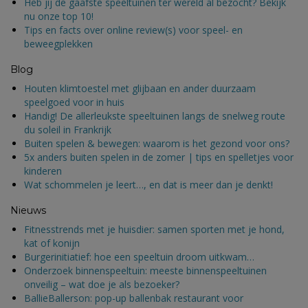
Heb jij de gaafste speeltuinen ter wereld al bezocht? Bekijk
nu onze top 10!
Tips en facts over online review(s) voor speel- en
beweegplekken
Blog
Houten klimtoestel met glijbaan en ander duurzaam
speelgoed voor in huis
Handig! De allerleukste speeltuinen langs de snelweg route
du soleil in Frankrijk
Buiten spelen & bewegen: waarom is het gezond voor ons?
5x anders buiten spelen in de zomer | tips en spelletjes voor
kinderen
Wat schommelen je leert…, en dat is meer dan je denkt!
Nieuws
Fitnesstrends met je huisdier: samen sporten met je hond,
kat of konijn
Burgerinitiatief: hoe een speeltuin droom uitkwam…
Onderzoek binnenspeeltuin: meeste binnenspeeltuinen
onveilig – wat doe je als bezoeker?
BallieBallerson: pop-up ballenbak restaurant voor