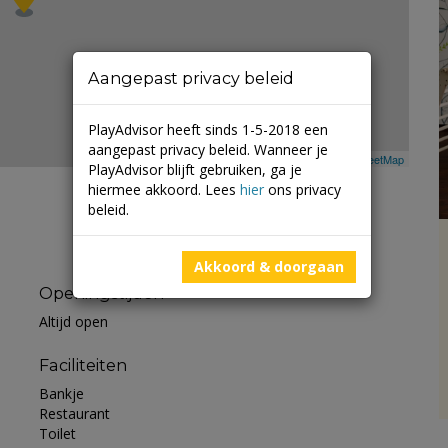
Aangepast privacy beleid
PlayAdvisor heeft sinds 1-5-2018 een
aangepast privacy beleid. Wanneer je
Leaflet
| ©
Mapbox
©
OpenStreetMap
PlayAdvisor blijft gebruiken, ga je
hiermee akkoord. Lees
hier
ons privacy
beleid.
Akkoord & doorgaan
Openingstijden
Altijd open
Faciliteiten
Bankje
Restaurant
Toilet