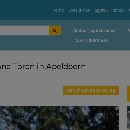
Home
Speeltuinen
Sport & Fitness
(Indoor) speeltuinen
Sport & Fitness
iana Toren in Apeldoorn
Schrijf een beoordeling