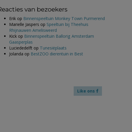
Reacties van bezoekers
Erik
op
Binnenspeeltuin Monkey Town Purmerend
Marielle Jaspers
op
Speeltuin bij Theehuis
Rhijnauwen Amelisweerd
Kick
op
Binnenspeeltuin Ballorig Amsterdam
Gaasperplas
Luciededelft
op
Tunesiëplaats
Jolanda
op
BestZOO dierentuin in Best
Like ons