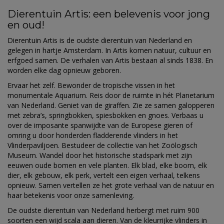
Dierentuin Artis: een belevenis voor jong
en oud!
Dierentuin Artis is de oudste dierentuin van Nederland en
gelegen in hartje Amsterdam. In Artis komen natuur, cultuur en
erfgoed samen. De verhalen van Artis bestaan al sinds 1838. En
worden elke dag opnieuw geboren.
Ervaar het zelf. Bewonder de tropische vissen in het
monumentale Aquarium. Reis door de ruimte in hét Planetarium
van Nederland. Geniet van de giraffen. Zie ze samen galopperen
met zebra’s, springbokken, spiesbokken en gnoes. Verbaas u
over de imposante spanwijdte van de Europese gieren of
omring u door honderden fladderende vlinders in het
Vlinderpaviljoen. Bestudeer de collectie van het Zoölogisch
Museum. Wandel door het historische stadspark met zijn
eeuwen oude bomen en vele planten. Elk blad, elke boom, elk
dier, elk gebouw, elk perk, vertelt een eigen verhaal, telkens
opnieuw. Samen vertellen ze het grote verhaal van de natuur en
haar betekenis voor onze samenleving.
De oudste dierentuin van Nederland herbergt met ruim 900
soorten een wijd scala aan dieren. Van de kleurrijke vlinders in