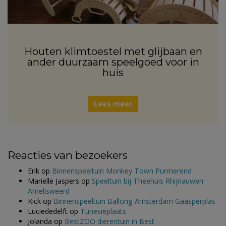
Houten klimtoestel met glijbaan en
ander duurzaam speelgoed voor in
huis
Lees meer
Reacties van bezoekers
Erik
op
Binnenspeeltuin Monkey Town Purmerend
Marielle Jaspers
op
Speeltuin bij Theehuis Rhijnauwen
Amelisweerd
Kick
op
Binnenspeeltuin Ballorig Amsterdam Gaasperplas
Luciededelft
op
Tunesiëplaats
Jolanda
op
BestZOO dierentuin in Best