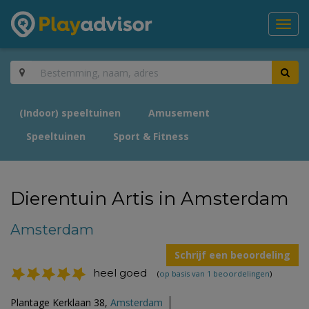
Toggl
navig
(Indoor) speeltuinen
Amusement
Speeltuinen
Sport & Fitness
Dierentuin Artis in Amsterdam
Amsterdam
Schrijf een beoordeling
heel goed
(
op basis van 1 beoordelingen
)
Plantage Kerklaan 38,
Amsterdam