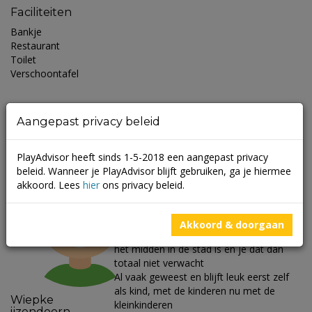
Faciliteiten
Bankje
Restaurant
Toilet
Verschoontafel
Beoordelingen
Aangepast privacy beleid
PlayAdvisor heeft sinds 1-5-2018 een aangepast privacy
beleid. Wanneer je PlayAdvisor blijft gebruiken, ga je hiermee
akkoord. Lees
hier
ons privacy beleid.
Beoordeeld op 18 oktober 2016 om 19:50
Wat ik zo verrassend aan Artis vind dat
een dierentuin zo groot en zoveel
Akkoord & doorgaan
verschillende soorten dieren heeft terwijl
het midden in de stad is en je dat dan
totaal niet verwacht
Al vaak geweest en blijft leuk eerst zelf
als kind, met de kinderen nu met de
Wiepke
kleinkinderen
ijzendoorn