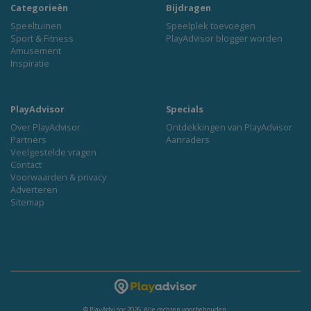
Categorieën
Bijdragen
Speeltuinen
Speelplek toevoegen
Sport & Fitness
PlayAdvisor blogger worden
Amusement
Inspiratie
PlayAdvisor
Specials
Over PlayAdvisor
Ontdekkingen van PlayAdvisor
Partners
Aanraders
Veelgestelde vragen
Contact
Voorwaarden & privacy
Adverteren
Sitemap
© PlayAdvisor 2026. Alle rechten voorbehouden.