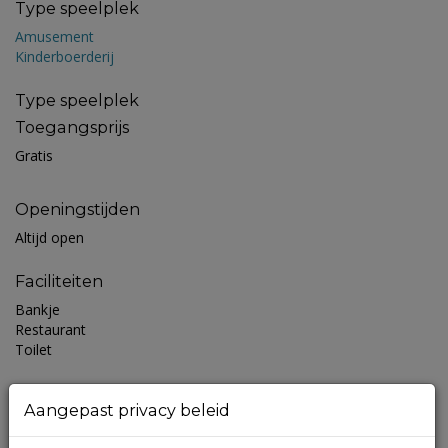
Type speelplek
Amusement
Kinderboerderij
Type speelplek
Toegangsprijs
Gratis
Openingstijden
Altijd open
Faciliteiten
Bankje
Restaurant
Toilet
Leeftijd
Aangepast privacy beleid
0 - 5 jaar