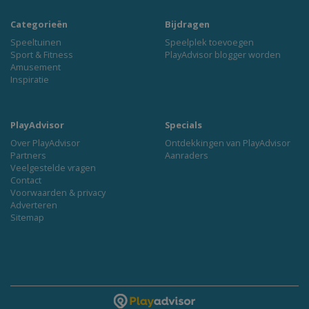
Categorieën
Bijdragen
Speeltuinen
Speelplek toevoegen
Sport & Fitness
PlayAdvisor blogger worden
Amusement
Inspiratie
PlayAdvisor
Specials
Over PlayAdvisor
Ontdekkingen van PlayAdvisor
Partners
Aanraders
Veelgestelde vragen
Contact
Voorwaarden & privacy
Adverteren
Sitemap