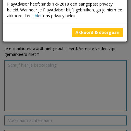
PlayAdvisor heeft sinds 1-5-2018 een aangepast privacy
beleid. Wanneer je PlayAdvisor blijft gebruiken, ga je hiermee
Beoordelingen
akkoord. Lees
hier
ons privacy beleid.
Nog geen beoordelingen geplaatst
Akkoord & doorgaan
Schrijf een beoordeling
Je e-mailadres wordt niet gepubliceerd.
Vereiste velden zijn
gemarkeerd met
*