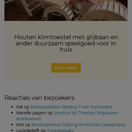
Houten klimtoestel met glijbaan en
ander duurzaam speelgoed voor in
huis
Lees meer
Reacties van bezoekers
Erik
op
Binnenspeeltuin Monkey Town Purmerend
Marielle Jaspers
op
Speeltuin bij Theehuis Rhijnauwen
Amelisweerd
Kick
op
Binnenspeeltuin Ballorig Amsterdam Gaasperplas
Luciededelft
op
Tunesiëplaats