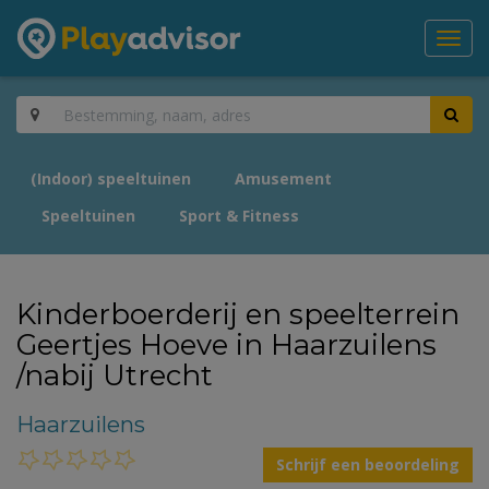
Toggl
navig
(Indoor) speeltuinen
Amusement
Speeltuinen
Sport & Fitness
Kinderboerderij en speelterrein
Geertjes Hoeve in Haarzuilens
/nabij Utrecht
Haarzuilens
Schrijf een beoordeling