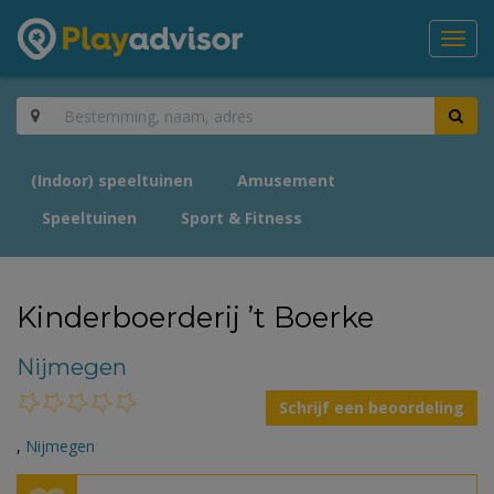
Toggl
navig
(Indoor) speeltuinen
Amusement
Speeltuinen
Sport & Fitness
Kinderboerderij ’t Boerke
Nijmegen
Schrijf een beoordeling
,
Nijmegen