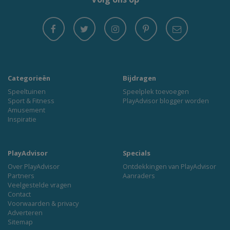
Categorieën
Bijdragen
Speeltuinen
Speelplek toevoegen
Sport & Fitness
PlayAdvisor blogger worden
Amusement
Inspiratie
PlayAdvisor
Specials
Over PlayAdvisor
Ontdekkingen van PlayAdvisor
Partners
Aanraders
Veelgestelde vragen
Contact
Voorwaarden & privacy
Adverteren
Sitemap