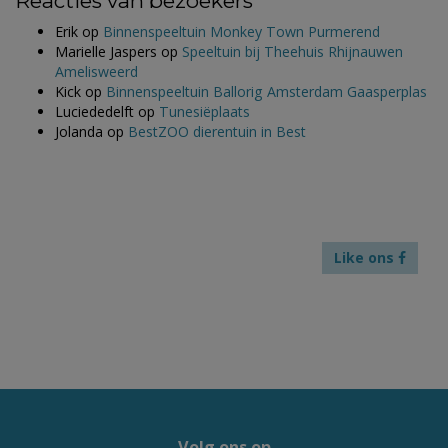
Reacties van bezoekers
Erik
op
Binnenspeeltuin Monkey Town Purmerend
Marielle Jaspers
op
Speeltuin bij Theehuis Rhijnauwen
Amelisweerd
Kick
op
Binnenspeeltuin Ballorig Amsterdam Gaasperplas
Luciededelft
op
Tunesiëplaats
Jolanda
op
BestZOO dierentuin in Best
Like ons
Volg ons op