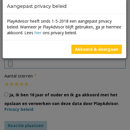
Aangepast privacy beleid
PlayAdvisor heeft sinds 1-5-2018 een aangepast privacy
beleid. Wanneer je PlayAdvisor blijft gebruiken, ga je hiermee
akkoord. Lees
hier
ons privacy beleid.
Akkoord & doorgaan
Foto's
*
Aantal sterren
Ja, ik ben 16 jaar of ouder en ik ga akkoord met het
opslaan en verwerken van deze data door PlayAdvisor.
Privacy beleid