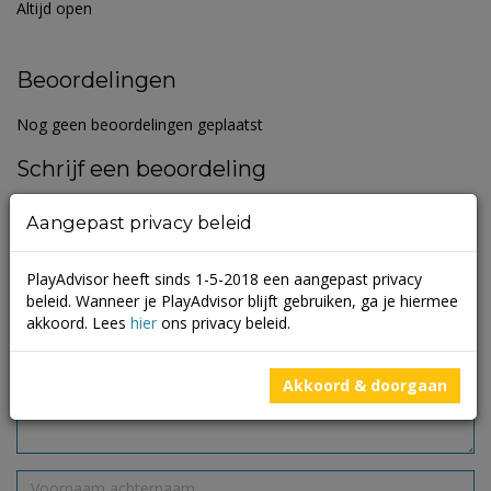
Altijd open
Beoordelingen
Nog geen beoordelingen geplaatst
Schrijf een beoordeling
Je e-mailadres wordt niet gepubliceerd.
Vereiste velden zijn
Aangepast privacy beleid
gemarkeerd met
*
PlayAdvisor heeft sinds 1-5-2018 een aangepast privacy
beleid. Wanneer je PlayAdvisor blijft gebruiken, ga je hiermee
akkoord. Lees
hier
ons privacy beleid.
Akkoord & doorgaan