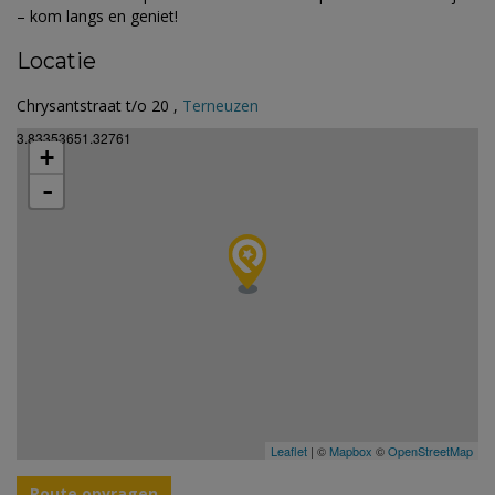
– kom langs en geniet!
Locatie
Chrysantstraat t/o 20 ,
Terneuzen
3.83353651.32761
+
-
Leaflet
| ©
Mapbox
©
OpenStreetMap
Route opvragen