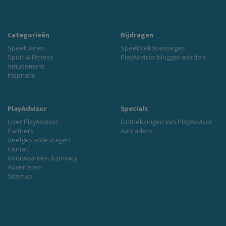
Categorieën
Bijdragen
Speeltuinen
Speelplek toevoegen
Sport & Fitness
PlayAdvisor blogger worden
Amusement
Inspiratie
PlayAdvisor
Specials
Over PlayAdvisor
Ontdekkingen van PlayAdvisor
Partners
Aanraders
Veelgestelde vragen
Contact
Voorwaarden & privacy
Adverteren
Sitemap