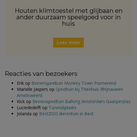
Houten klimtoestel met glijbaan en
ander duurzaam speelgoed voor in
huis
Lees meer
Reacties van bezoekers
Erik
op
Binnenspeeltuin Monkey Town Purmerend
Marielle Jaspers
op
Speeltuin bij Theehuis Rhijnauwen
Amelisweerd
Kick
op
Binnenspeeltuin Ballorig Amsterdam Gaasperplas
Luciededelft
op
Tunesiëplaats
Jolanda
op
BestZOO dierentuin in Best