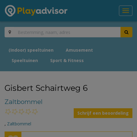
Toggl
navig
(Indoor) speeltuinen
Amusement
Speeltuinen
Sport & Fitness
Gisbert Schairtweg 6
Zaltbommel
Schrijf een beoordeling
,
Zaltbommel