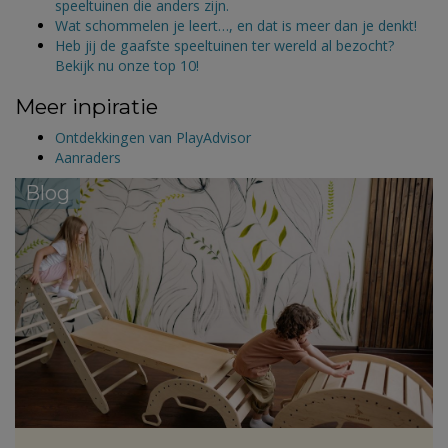
speeltuinen die anders zijn.
Wat schommelen je leert…, en dat is meer dan je denkt!
Heb jij de gaafste speeltuinen ter wereld al bezocht?
Bekijk nu onze top 10!
Meer inpiratie
Ontdekkingen van PlayAdvisor
Aanraders
Blog