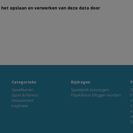
et het opslaan en verwerken van deze data door
Categorieën
Bijdragen
P
Speeltuinen
Speelplek toevoegen
O
Sport & Fitness
PlayAdvisor blogger worden
P
Amusement
V
Inspiratie
C
V
A
S