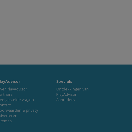
layAdvisor
Specials
ver PlayAdvisor
Ontdekkingen van
artners
PlayAdvisor
eelgestelde vragen
Aanraders
ontact
oorwaarden & privacy
dverteren
itemap