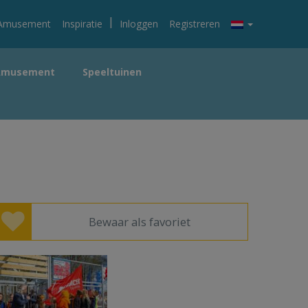
|
Amusement
Inspiratie
Inloggen
Registreren
Amusement
Speeltuinen
Bewaar als favoriet