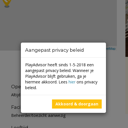
Leaflet
| ©
Mapbox
©
OpenStreetMap
Aangepast privacy beleid
PlayAdvisor heeft sinds 1-5-2018 een
aangepast privacy beleid. Wanneer je
PlayAdvisor blijft gebruiken, ga je
hiermee akkoord. Lees
hier
ons privacy
Openingstijden
beleid.
Altijd open
Akkoord & doorgaan
Faciliteiten
Beheerder/toezicht aanwezig
Leeftijd