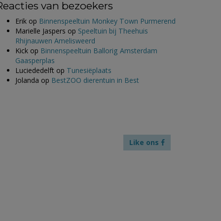
Reacties van bezoekers
Erik
op
Binnenspeeltuin Monkey Town Purmerend
Marielle Jaspers
op
Speeltuin bij Theehuis
Rhijnauwen Amelisweerd
Kick
op
Binnenspeeltuin Ballorig Amsterdam
Gaasperplas
Luciededelft
op
Tunesiëplaats
Jolanda
op
BestZOO dierentuin in Best
Like ons