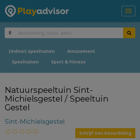
Toggl
navig
(Indoor) speeltuinen
Amusement
Speeltuinen
Sport & Fitness
Natuurspeeltuin Sint-
Michielsgestel / Speeltuin
Gestel
Sint-Michielsgestel
Schrijf een beoordeling