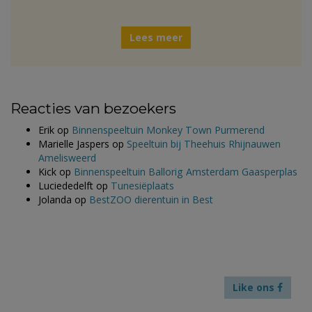
Lees meer
Reacties van bezoekers
Erik
op
Binnenspeeltuin Monkey Town Purmerend
Marielle Jaspers
op
Speeltuin bij Theehuis Rhijnauwen
Amelisweerd
Kick
op
Binnenspeeltuin Ballorig Amsterdam Gaasperplas
Luciededelft
op
Tunesiëplaats
Jolanda
op
BestZOO dierentuin in Best
Like ons