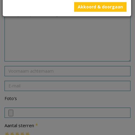
gemarkeerd met
*
Akkoord & doorgaan
Foto's
*
Aantal sterren