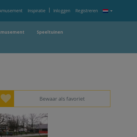
|
Amusement
Inspiratie
Inloggen
Registreren
Amusement
Speeltuinen
Bewaar als favoriet