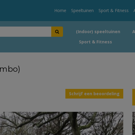
Home
Speeltuinen
Sport & Fitness
(Indoor) speeltuinen
Sport & Fitness
umbo)
Schrijf een beoordeling