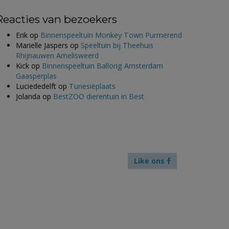
Reacties van bezoekers
Erik
op
Binnenspeeltuin Monkey Town Purmerend
Marielle Jaspers
op
Speeltuin bij Theehuis
Rhijnauwen Amelisweerd
Kick
op
Binnenspeeltuin Ballorig Amsterdam
Gaasperplas
Luciededelft
op
Tunesiëplaats
Jolanda
op
BestZOO dierentuin in Best
Like ons