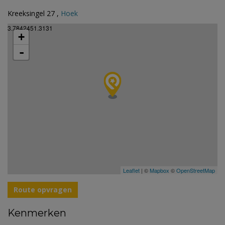
Kreeksingel 27 ,
Hoek
3.7842451.3131
+
-
Leaflet
| ©
Mapbox
©
OpenStreetMap
Route opvragen
Kenmerken