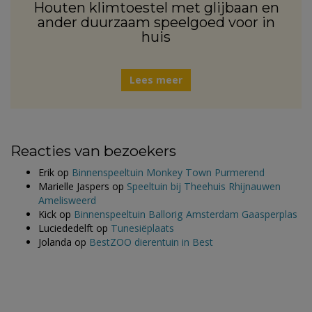
Houten klimtoestel met glijbaan en
ander duurzaam speelgoed voor in
huis
Lees meer
Reacties van bezoekers
Erik
op
Binnenspeeltuin Monkey Town Purmerend
Marielle Jaspers
op
Speeltuin bij Theehuis Rhijnauwen
Amelisweerd
Kick
op
Binnenspeeltuin Ballorig Amsterdam Gaasperplas
Luciededelft
op
Tunesiëplaats
Jolanda
op
BestZOO dierentuin in Best