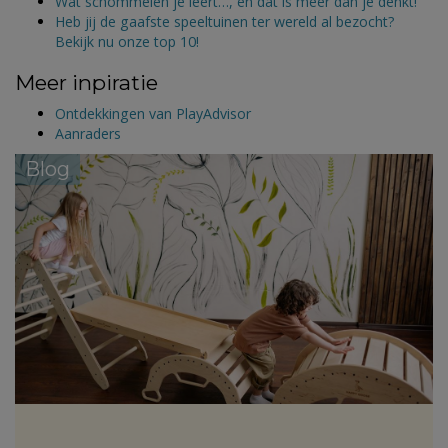
Wat schommelen je leert…, en dat is meer dan je denkt!
Heb jij de gaafste speeltuinen ter wereld al bezocht?
Bekijk nu onze top 10!
Meer inpiratie
Ontdekkingen van PlayAdvisor
Aanraders
Blog