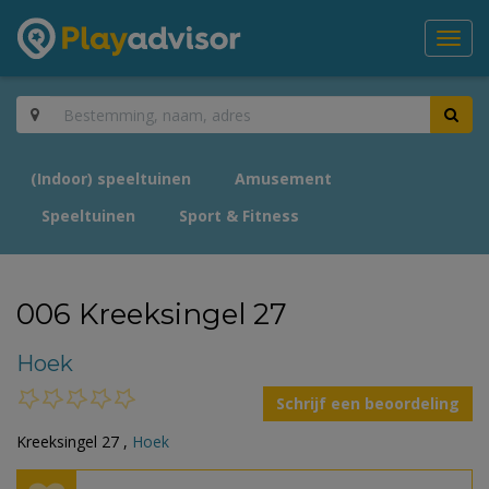
Toggl
navig
(Indoor) speeltuinen
Amusement
Speeltuinen
Sport & Fitness
006 Kreeksingel 27
Hoek
Schrijf een beoordeling
Kreeksingel 27 ,
Hoek