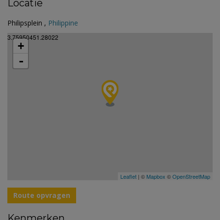
Locatie
Philipsplein ,
Philippine
3.75950451.28022
+
-
Leaflet
| ©
Mapbox
©
OpenStreetMap
Route opvragen
Kenmerken