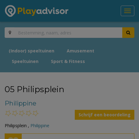
Toggl
navig
(Indoor) speeltuinen
Amusement
Speeltuinen
Sport & Fitness
05 Philipsplein
Philippine
Schrijf een beoordeling
Philipsplein ,
Philippine