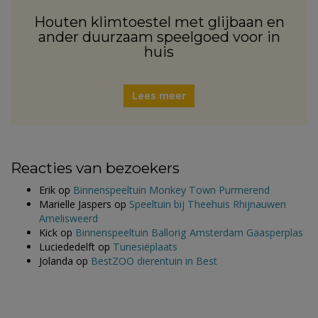
Houten klimtoestel met glijbaan en
ander duurzaam speelgoed voor in
huis
Lees meer
Reacties van bezoekers
Erik
op
Binnenspeeltuin Monkey Town Purmerend
Marielle Jaspers
op
Speeltuin bij Theehuis Rhijnauwen
Amelisweerd
Kick
op
Binnenspeeltuin Ballorig Amsterdam Gaasperplas
Luciededelft
op
Tunesiëplaats
Jolanda
op
BestZOO dierentuin in Best