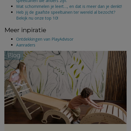
speeltuinen die anders zijn.
Wat schommelen je leert…, en dat is meer dan je denkt!
Heb jij de gaafste speeltuinen ter wereld al bezocht?
Bekijk nu onze top 10!
Meer inpiratie
Ontdekkingen van PlayAdvisor
Aanraders
Blog