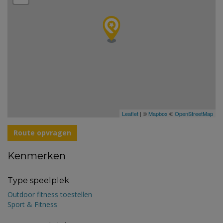
Leaflet
| ©
Mapbox
©
OpenStreetMap
Route opvragen
Kenmerken
Type speelplek
Outdoor fitness toestellen
Sport & Fitness