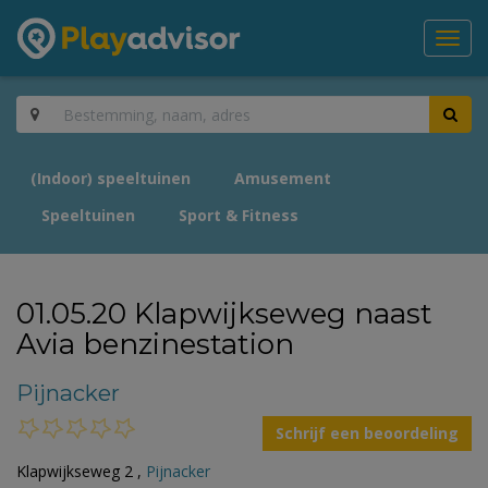
Toggl
navig
(Indoor) speeltuinen
Amusement
Speeltuinen
Sport & Fitness
01.05.20 Klapwijkseweg naast
Avia benzinestation
Pijnacker
Schrijf een beoordeling
Klapwijkseweg 2 ,
Pijnacker