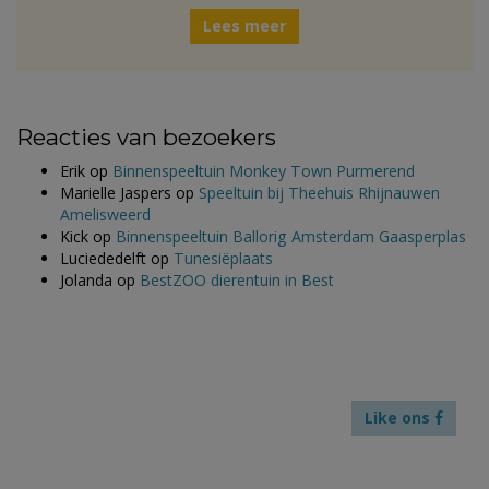
Lees meer
Reacties van bezoekers
Erik
op
Binnenspeeltuin Monkey Town Purmerend
Marielle Jaspers
op
Speeltuin bij Theehuis Rhijnauwen
Amelisweerd
Kick
op
Binnenspeeltuin Ballorig Amsterdam Gaasperplas
Luciededelft
op
Tunesiëplaats
Jolanda
op
BestZOO dierentuin in Best
Like ons