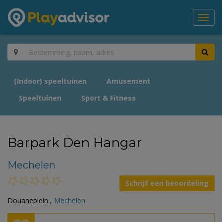
Toggl
navig
(Indoor) speeltuinen
Amusement
Speeltuinen
Sport & Fitness
Barpark Den Hangar
Mechelen
Schrijf een beoordeling
Douaneplein ,
Mechelen