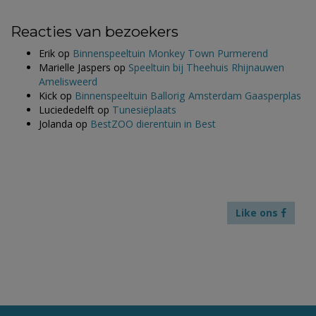
Reacties van bezoekers
Erik
op
Binnenspeeltuin Monkey Town Purmerend
Marielle Jaspers
op
Speeltuin bij Theehuis Rhijnauwen
Amelisweerd
Kick
op
Binnenspeeltuin Ballorig Amsterdam Gaasperplas
Luciededelft
op
Tunesiëplaats
Jolanda
op
BestZOO dierentuin in Best
Like ons