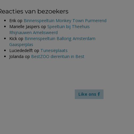
Reacties van bezoekers
Erik
op
Binnenspeeltuin Monkey Town Purmerend
Marielle Jaspers
op
Speeltuin bij Theehuis
Rhijnauwen Amelisweerd
Kick
op
Binnenspeeltuin Ballorig Amsterdam
Gaasperplas
Luciededelft
op
Tunesiëplaats
Jolanda
op
BestZOO dierentuin in Best
Like ons