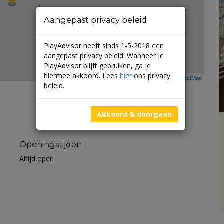
Aangepast privacy beleid
PlayAdvisor heeft sinds 1-5-2018 een
aangepast privacy beleid. Wanneer je
PlayAdvisor blijft gebruiken, ga je
hiermee akkoord. Lees
hier
ons privacy
Leaflet
| ©
Mapbox
©
OpenStreetMap
beleid.
Akkoord & doorgaan
Openingstijden
Altijd open