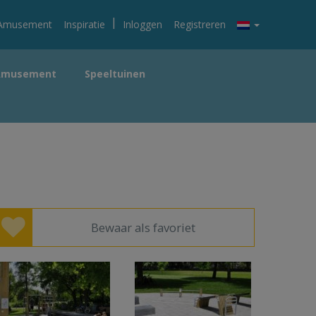
|
Amusement
Inspiratie
Inloggen
Registreren
Amusement
Speeltuinen
Bewaar als favoriet