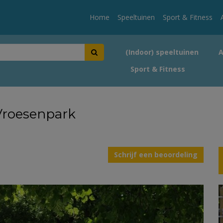
Home
Speeltuinen
Sport & Fitness
(Indoor) speeltuinen
Sport & Fitness
Vroesenpark
Schrijf een beoordeling