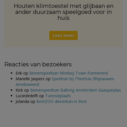
Houten klimtoestel met glijbaan en
ander duurzaam speelgoed voor in
huis
Lees meer
Reacties van bezoekers
Erik
op
Binnenspeeltuin Monkey Town Purmerend
Marielle Jaspers
op
Speeltuin bij Theehuis Rhijnauwen
Amelisweerd
Kick
op
Binnenspeeltuin Ballorig Amsterdam Gaasperplas
Luciededelft
op
Tunesiëplaats
Jolanda
op
BestZOO dierentuin in Best