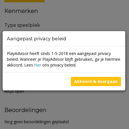
Kenmerken
Type speelplek
Outdoor fitness toestellen
Aangepast privacy beleid
Sport & Fitness
Type speelplek
PlayAdvisor heeft sinds 1-5-2018 een aangepast privacy
Toegangsprijs
beleid. Wanneer je PlayAdvisor blijft gebruiken, ga je hiermee
akkoord. Lees
hier
ons privacy beleid.
Gratis
Akkoord & doorgaan
Openingstijden
Altijd open
Beoordelingen
Nog geen beoordelingen geplaatst