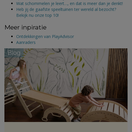
Wat schommelen je leert…, en dat is meer dan je denkt!
Heb jij de gaafste speeltuinen ter wereld al bezocht?
Bekijk nu onze top 10!
Meer inpiratie
Ontdekkingen van PlayAdvisor
Aanraders
Blog