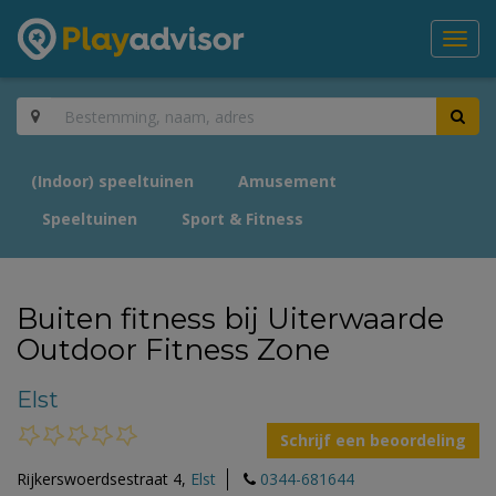
Toggl
navig
(Indoor) speeltuinen
Amusement
Speeltuinen
Sport & Fitness
Buiten fitness bij Uiterwaarde
Outdoor Fitness Zone
Elst
Schrijf een beoordeling
Rijkerswoerdsestraat 4,
Elst
0344-681644