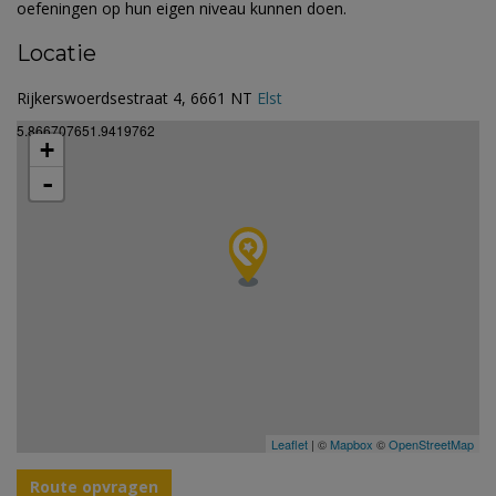
oefeningen op hun eigen niveau kunnen doen.
Locatie
Rijkerswoerdsestraat 4, 6661 NT
Elst
5.866707651.9419762
+
-
Leaflet
| ©
Mapbox
©
OpenStreetMap
Route opvragen