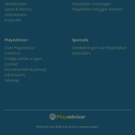
Speeltuinen
Speelplek toevoegen
Sport & Fitness
PlayAdvisor blogger worden
Amusement
Inspiratie
PlayAdvisor
Specials
Over PlayAdvisor
Ontdekkingen van PlayAdvisor
Partners
Aanraders
Veelgestelde vragen
Contact
Voorwaarden & privacy
Adverteren
Sitemap
© PlayAdvisor 2026. Alle rechten voorbehouden.