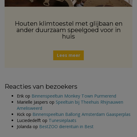
Houten klimtoestel met glijbaan en
ander duurzaam speelgoed voor in
huis
Lees meer
Reacties van bezoekers
Erik
op
Binnenspeeltuin Monkey Town Purmerend
Marielle Jaspers
op
Speeltuin bij Theehuis Rhijnauwen
Amelisweerd
Kick
op
Binnenspeeltuin Ballorig Amsterdam Gaasperplas
Luciededelft
op
Tunesiëplaats
Jolanda
op
BestZOO dierentuin in Best