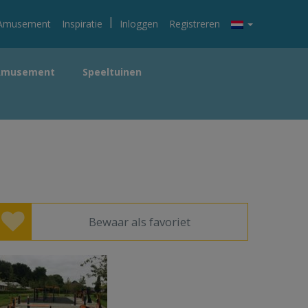
|
Amusement
Inspiratie
Inloggen
Registreren
Amusement
Speeltuinen
Bewaar als favoriet