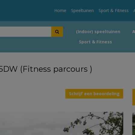
Home
Speeltuinen
Sport & Fitness
(Indoor) speeltuinen
Sport & Fitness
5DW (Fitness parcours )
Schrijf een beoordeling