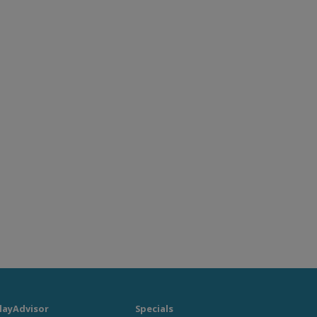
layAdvisor
Specials