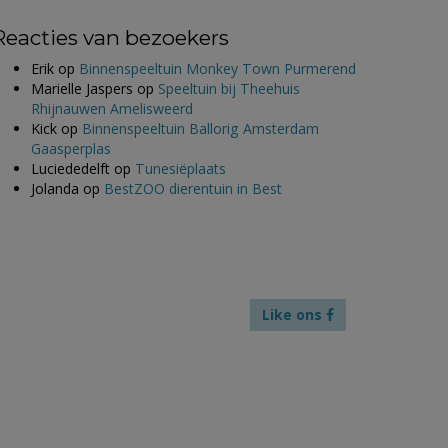
Reacties van bezoekers
Erik
op
Binnenspeeltuin Monkey Town Purmerend
Marielle Jaspers
op
Speeltuin bij Theehuis
Rhijnauwen Amelisweerd
Kick
op
Binnenspeeltuin Ballorig Amsterdam
Gaasperplas
Luciededelft
op
Tunesiëplaats
Jolanda
op
BestZOO dierentuin in Best
Like ons