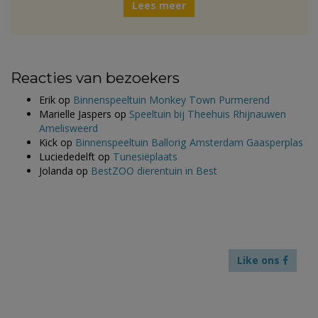
Lees meer
Reacties van bezoekers
Erik
op
Binnenspeeltuin Monkey Town Purmerend
Marielle Jaspers
op
Speeltuin bij Theehuis Rhijnauwen
Amelisweerd
Kick
op
Binnenspeeltuin Ballorig Amsterdam Gaasperplas
Luciededelft
op
Tunesiëplaats
Jolanda
op
BestZOO dierentuin in Best
Like ons