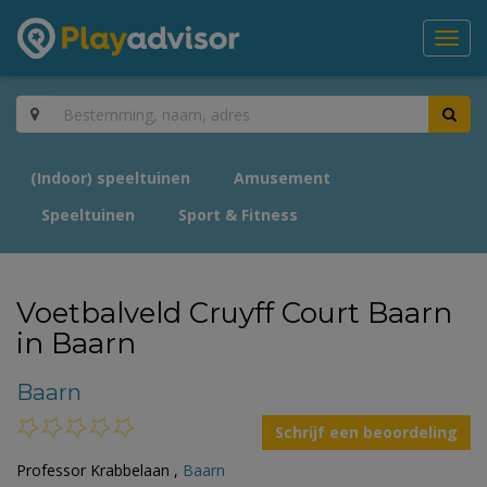
Toggl
navig
(Indoor) speeltuinen
Amusement
Speeltuinen
Sport & Fitness
Voetbalveld Cruyff Court Baarn
in Baarn
Baarn
Schrijf een beoordeling
Professor Krabbelaan ,
Baarn