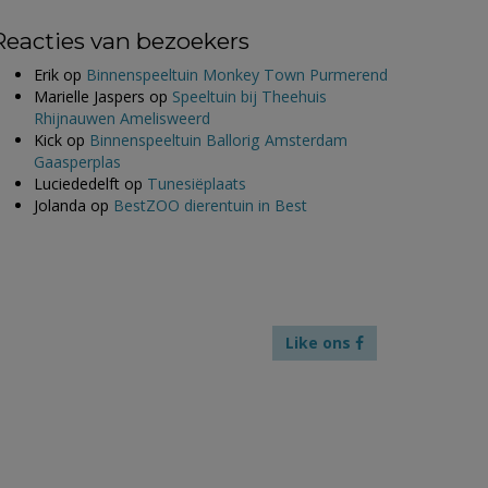
Reacties van bezoekers
Erik
op
Binnenspeeltuin Monkey Town Purmerend
Marielle Jaspers
op
Speeltuin bij Theehuis
Rhijnauwen Amelisweerd
Kick
op
Binnenspeeltuin Ballorig Amsterdam
Gaasperplas
Luciededelft
op
Tunesiëplaats
Jolanda
op
BestZOO dierentuin in Best
Like ons