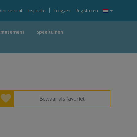
|
Amusement
Inspiratie
Inloggen
Registreren
Amusement
Speeltuinen
Bewaar als favoriet