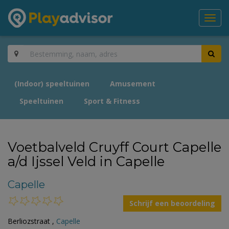
Toggl
navig
(Indoor) speeltuinen
Amusement
Speeltuinen
Sport & Fitness
Voetbalveld Cruyff Court Capelle
a/d Ijssel Veld in Capelle
Capelle
Schrijf een beoordeling
Berliozstraat ,
Capelle