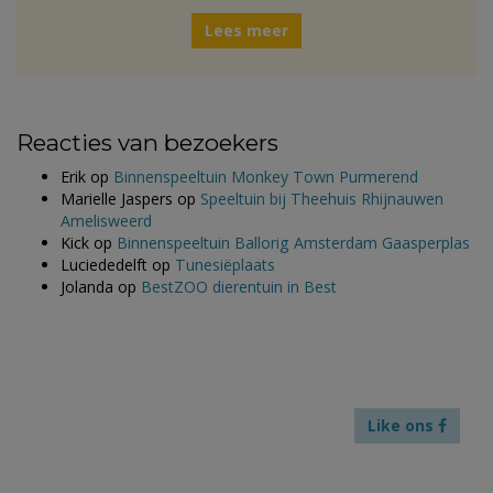
Lees meer
Reacties van bezoekers
Erik
op
Binnenspeeltuin Monkey Town Purmerend
Marielle Jaspers
op
Speeltuin bij Theehuis Rhijnauwen
Amelisweerd
Kick
op
Binnenspeeltuin Ballorig Amsterdam Gaasperplas
Luciededelft
op
Tunesiëplaats
Jolanda
op
BestZOO dierentuin in Best
Like ons