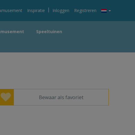
|
Amusement
Inspiratie
Inloggen
Registreren
Amusement
Speeltuinen
Bewaar als favoriet