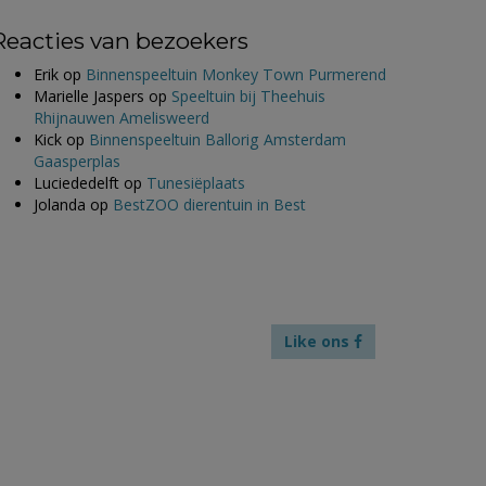
Reacties van bezoekers
Erik
op
Binnenspeeltuin Monkey Town Purmerend
Marielle Jaspers
op
Speeltuin bij Theehuis
Rhijnauwen Amelisweerd
Kick
op
Binnenspeeltuin Ballorig Amsterdam
Gaasperplas
Luciededelft
op
Tunesiëplaats
Jolanda
op
BestZOO dierentuin in Best
Like ons