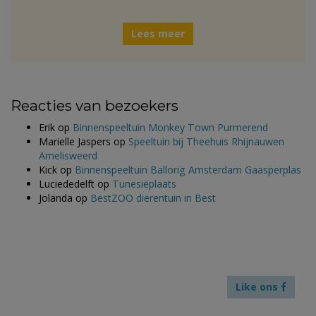
Lees meer
Reacties van bezoekers
Erik
op
Binnenspeeltuin Monkey Town Purmerend
Marielle Jaspers
op
Speeltuin bij Theehuis Rhijnauwen
Amelisweerd
Kick
op
Binnenspeeltuin Ballorig Amsterdam Gaasperplas
Luciededelft
op
Tunesiëplaats
Jolanda
op
BestZOO dierentuin in Best
Like ons