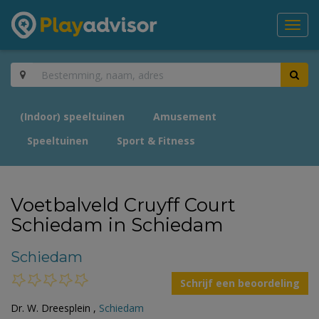
Toggl
navig
(Indoor) speeltuinen
Amusement
Speeltuinen
Sport & Fitness
Voetbalveld Cruyff Court
Schiedam in Schiedam
Schiedam
Schrijf een beoordeling
Dr. W. Dreesplein ,
Schiedam